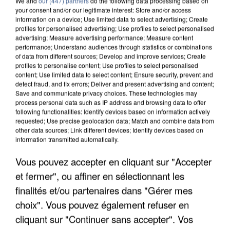
We and
our (447) partners
do the following data processing based on
your consent and/or our legitimate interest: Store and/or access
information on a device; Use limited data to select advertising; Create
profiles for personalised advertising; Use profiles to select personalised
advertising; Measure advertising performance; Measure content
performance; Understand audiences through statistics or combinations
of data from different sources; Develop and improve services; Create
profiles to personalise content; Use profiles to select personalised
content; Use limited data to select content; Ensure security, prevent and
detect fraud, and fix errors; Deliver and present advertising and content;
Save and communicate privacy choices. These technologies may
process personal data such as IP address and browsing data to offer
following functionalities: Identify devices based on information actively
requested; Use precise geolocation data; Match and combine data from
other data sources; Link different devices; Identify devices based on
information transmitted automatically.
APRÈS TOUTES CES CANICULES, LES REFUGES
DE FAUNE SAUVAGE SONT...
Vous pouvez accepter en cliquant sur "Accepter
et fermer", ou affiner en sélectionnant les
finalités et/ou partenaires dans "Gérer mes
choix". Vous pouvez également refuser en
cliquant sur "Continuer sans accepter". Vos