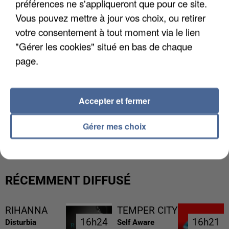
préférences ne s'appliqueront que pour ce site.
Vous pouvez mettre à jour vos choix, ou retirer
votre consentement à tout moment via le lien
"Gérer les cookies" situé en bas de chaque
page.
Accepter et fermer
L’UN DES FONDATEURS SUPPOSÉS DE LA DZ
MAFIA INTERPELLÉ EN ALGÉRIE
Gérer mes choix
RÉCEMMENT DIFFUSÉ
RIHANNA
TEMPER CITY
16h24
16h24
16h21
16h21
Disturbia
Self Aware