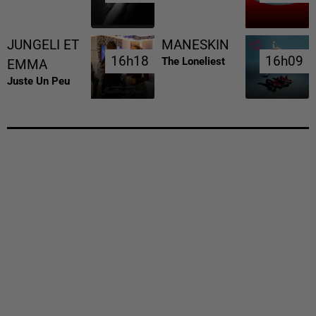
JUNGELI ET
MANESKIN
16h18
16h18
16h09
16h09
The Loneliest
EMMA
Juste Un Peu