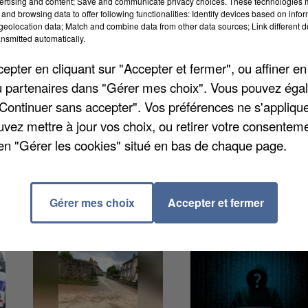
ertising and content; Save and communicate privacy choices. These technologies
and browsing data to offer following functionalities: Identify devices based on infor
s. Pour cela, il a examiné les données de dix
eolocation data; Match and combine data from other data sources; Link different de
e BlaBlaCar, Home Exchange ou encore Getaround. Et
nsmitted automatically.
 dans le classement des villes moyennes : Chelles e
pter en cliquant sur "Accepter et fermer", ou affiner en
eaux décroche la 117ème place.
/ou partenaires dans "Gérer mes choix". Vous pouvez éga
"Continuer sans accepter". Vos préférences ne s'appliqu
uvez mettre à jour vos choix, ou retirer votre consenteme
en "Gérer les cookies" situé en bas de chaque page.
Gérer mes choix
Accepter et fermer