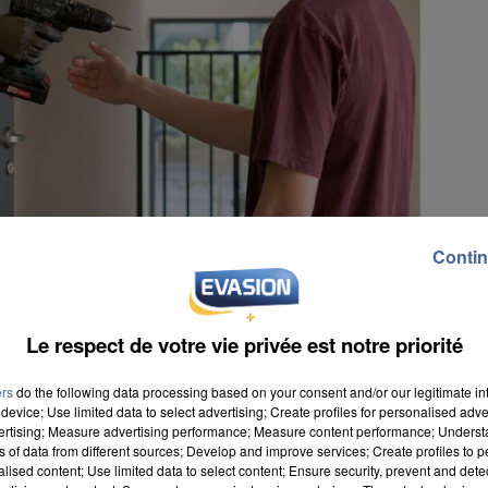
Contin
Le respect de votre vie privée est notre priorité
ers
do the following data processing based on your consent and/or our legitimate int
device; Use limited data to select advertising; Create profiles for personalised adver
vertising; Measure advertising performance; Measure content performance; Unders
ns of data from different sources; Develop and improve services; Create profiles to 
alised content; Use limited data to select content; Ensure security, prevent and detect
 publier son premier palmarès des villes où on se