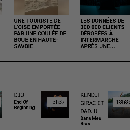
UNE TOURISTE DE
LES DONNÉES DE
L’OISE EMPORTÉE
300 000 CLIENTS
PAR UNE COULÉE DE
DÉROBÉES À
BOUE EN HAUTE-
INTERMARCHÉ
SAVOIE
APRÈS UNE...
DJO
KENDJI
13h37
13h37
13h3
13h3
End Of
GIRAC ET
Beginning
DADJU
Dans Mes
Bras