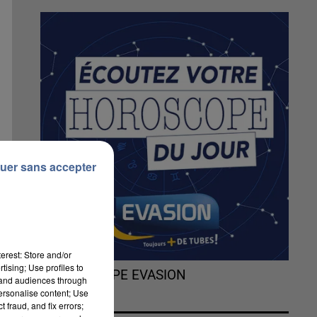
uer sans accepter
erest: Store and/or
tising; Use profiles to
L'HOROSCOPE EVASION
tand audiences through
personalise content; Use
 fraud, and fix errors;