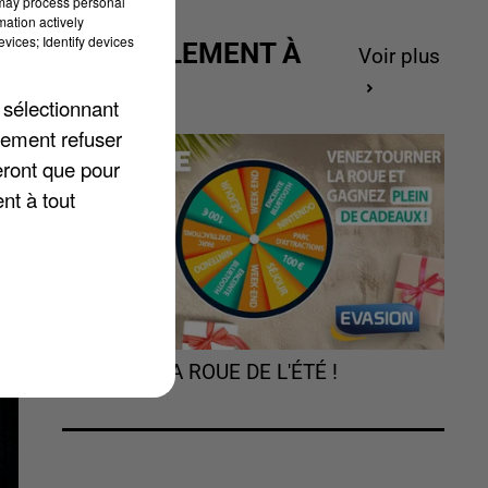
 may process personal
mation actively
vices; Identify devices
ACTUELLEMENT À
Voir plus
GAGNER
st
 sélectionnant
lement refuser
eront que pour
nt à tout
TOURNEZ LA ROUE DE L'ÉTÉ !