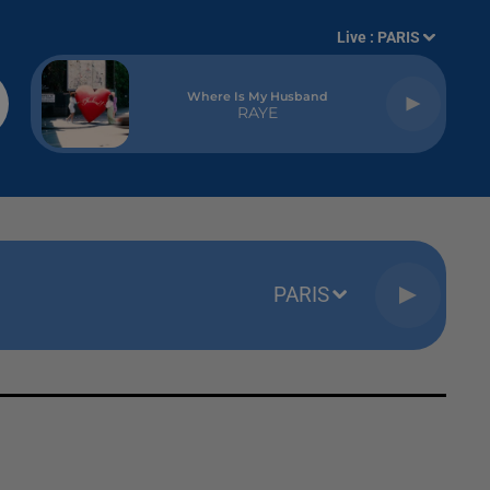
Live :
PARIS
Where Is My Husband
RAYE
PARIS