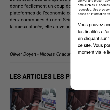
Deliver and present adv
data such as IP address 
donne facilement un coup de main entre habitant
requested; Use precise g
plateformes de l’économie collaborative comm
based on information tra
deux communes du nord Seine-et-Marne figurent
Vous pouvez acce
la mieux placée, elle arrive au 108ème rang. M
les finalités et
en cliquant sur 
ce site. Vous po
moment via le li
Olivier Doyen - Nicolas Chacun
LES ARTICLES LES PLUS VUS