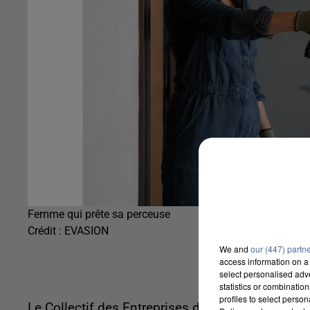
Femme qui prête sa perceuse
Crédit :
EVASION
We and
our (447) partn
access information on a 
select personalised ad
statistics or combinatio
profiles to select person
Le Collectif des Entreprises du Partage vient de