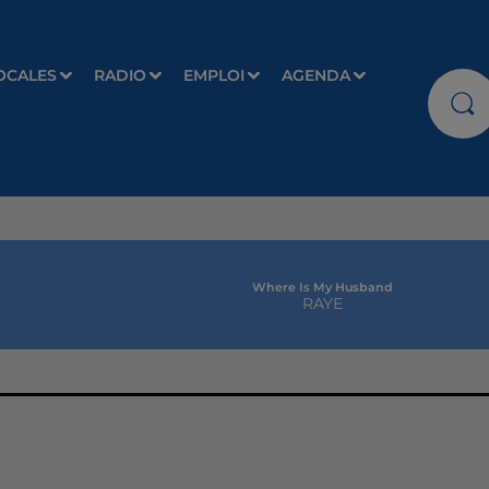
OCALES
RADIO
EMPLOI
AGENDA
Where Is My Husband
RAYE