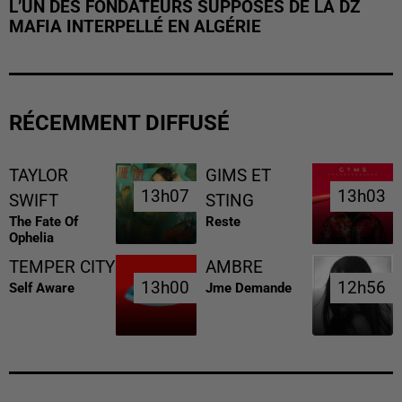
L’UN DES FONDATEURS SUPPOSÉS DE LA DZ
MAFIA INTERPELLÉ EN ALGÉRIE
RÉCEMMENT DIFFUSÉ
TAYLOR
GIMS ET
13h07
13h07
13h03
13h03
SWIFT
STING
The Fate Of
Reste
Ophelia
TEMPER CITY
AMBRE
13h00
13h00
12h56
12h56
Self Aware
Jme Demande