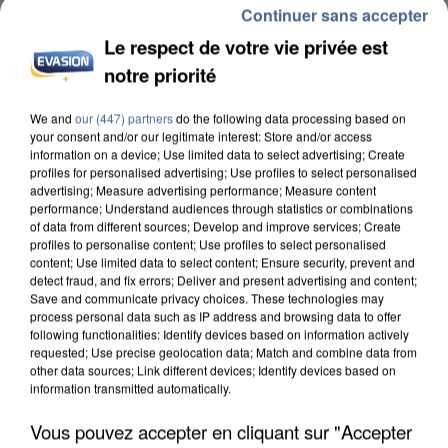
Continuer sans accepter
Le respect de votre vie privée est
notre priorité
We and
our (447) partners
do the following data processing based on
INCENDIES : L’ÎLE-DE-FRANCE LANCE UN ÉLAN
your consent and/or our legitimate interest: Store and/or access
information on a device; Use limited data to select advertising; Create
DE SOLIDARITÉ AVEC LES...
profiles for personalised advertising; Use profiles to select personalised
advertising; Measure advertising performance; Measure content
performance; Understand audiences through statistics or combinations
of data from different sources; Develop and improve services; Create
profiles to personalise content; Use profiles to select personalised
content; Use limited data to select content; Ensure security, prevent and
detect fraud, and fix errors; Deliver and present advertising and content;
Save and communicate privacy choices. These technologies may
process personal data such as IP address and browsing data to offer
following functionalities: Identify devices based on information actively
requested; Use precise geolocation data; Match and combine data from
other data sources; Link different devices; Identify devices based on
information transmitted automatically.
Vous pouvez accepter en cliquant sur "Accepter