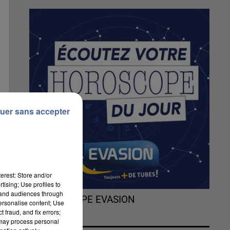
uer sans accepter
erest: Store and/or
tising; Use profiles to
tand audiences through
L'HOROSCOPE EVASION
personalise content; Use
 fraud, and fix errors;
 may process personal