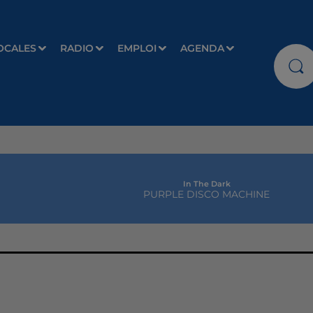
OCALES
RADIO
EMPLOI
AGENDA
In The Dark
PURPLE DISCO MACHINE