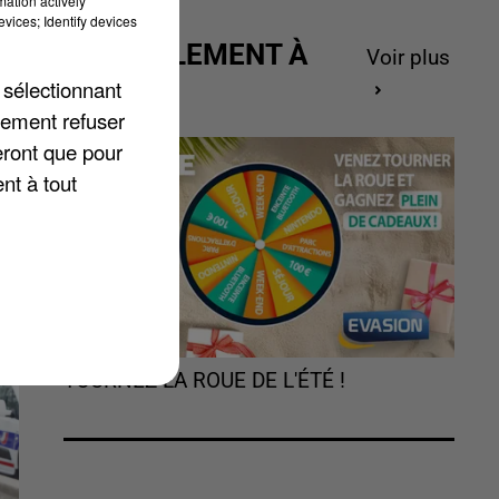
mation actively
l
vices; Identify devices
ne
ACTUELLEMENT À
Voir plus
rs
GAGNER
 sélectionnant
lement refuser
eront que pour
nt à tout
TOURNEZ LA ROUE DE L'ÉTÉ !