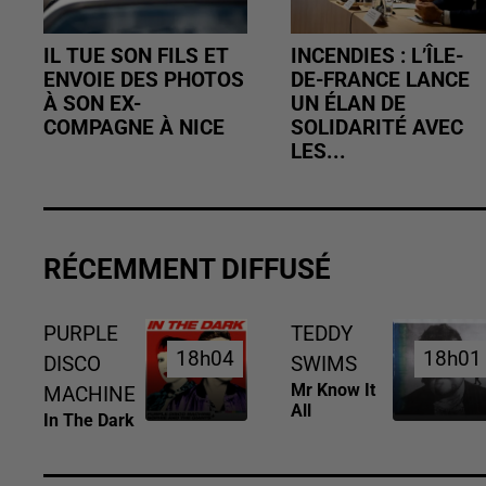
IL TUE SON FILS ET
INCENDIES : L’ÎLE-
ENVOIE DES PHOTOS
DE-FRANCE LANCE
À SON EX-
UN ÉLAN DE
COMPAGNE À NICE
SOLIDARITÉ AVEC
LES...
RÉCEMMENT DIFFUSÉ
PURPLE
TEDDY
18h04
18h04
18h01
18h01
DISCO
SWIMS
Mr Know It
MACHINE
All
In The Dark