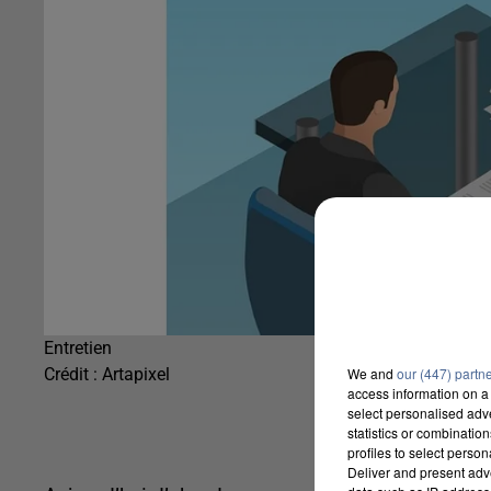
Entretien
We and
our (447) partn
Crédit :
Artapixel
access information on a 
select personalised ad
statistics or combinatio
profiles to select person
Deliver and present adv