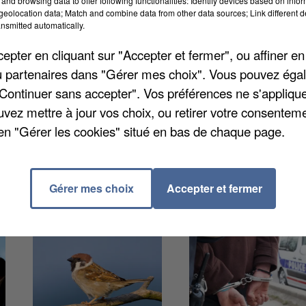
and browsing data to offer following functionalities: Identify devices based on infor
Carré Sénart, de 10h à 17h30. C’est la 12ème fois qu’i
eolocation data; Match and combine data from other data sources; Link different de
 Sud et les structures dédiées à l’emploi. Une vingtai
nsmitted automatically.
sentées. Demain après-midi à Avon, ce sont les métie
pter en cliquant sur "Accepter et fermer", ou affiner en
es de postes dans le médico-social seront à pourvoir.
/ou partenaires dans "Gérer mes choix". Vous pouvez éga
seniors « Les Jardins d’Arcadie », de 14h à 17h.
"Continuer sans accepter". Vos préférences ne s'appliqu
uvez mettre à jour vos choix, ou retirer votre consenteme
en "Gérer les cookies" situé en bas de chaque page.
Gérer mes choix
Accepter et fermer