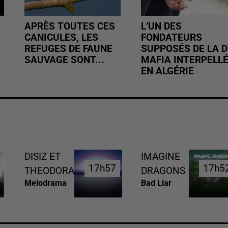
APRÈS TOUTES CES
L’UN DES
CANICULES, LES
FONDATEURS
REFUGES DE FAUNE
SUPPOSÉS DE LA D
SAUVAGE SONT...
MAFIA INTERPELL
EN ALGÉRIE
DISIZ ET
IMAGINE
17h57
17h57
17h5
17h5
THEODORA
DRAGONS
Melodrama
Bad Liar