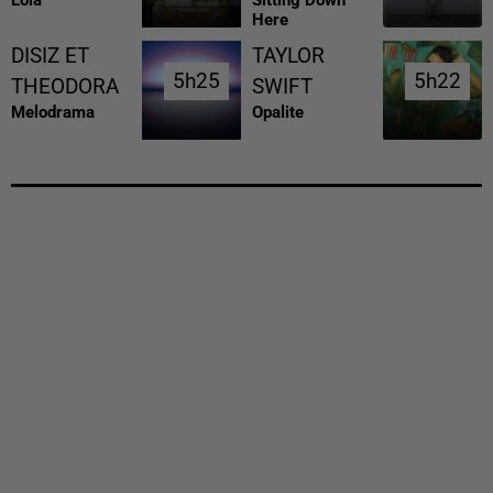
Lola
Sitting Down
Here
DISIZ ET
TAYLOR
5h25
5h25
5h22
5h22
THEODORA
SWIFT
Melodrama
Opalite