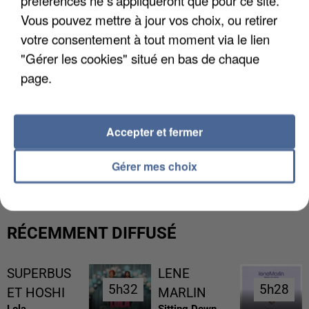
Vous pouvez mettre à jour vos choix, ou retirer
votre consentement à tout moment via le lien
"Gérer les cookies" situé en bas de chaque
page.
Accepter et fermer
UNE TOURISTE DE L’OISE EMPORTÉE PAR UNE
COULÉE DE BOUE EN HAUTE-SAVOIE
Gérer mes choix
RÉCEMMENT DIFFUSÉ
SUPERBUS
LENE
5h32
5h32
5h28
5h28
ET HOSHI
MARLIN