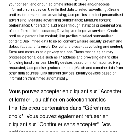
your consent and/or our legitimate interest: Store and/or access
information on a device; Use limited data to select advertising; Create
profiles for personalised advertising; Use profiles to select personalised
advertising; Measure advertising performance; Measure content
performance; Understand audiences through statistics or combinations
of data from different sources; Develop and improve services; Create
profiles to personalise content; Use profiles to select personalised
content; Use limited data to select content; Ensure security, prevent and
detect fraud, and fix errors; Deliver and present advertising and content;
Save and communicate privacy choices. These technologies may
process personal data such as IP address and browsing data to offer
following functionalities: Identify devices based on information actively
requested; Use precise geolocation data; Match and combine data from
other data sources; Link different devices; Identify devices based on
information transmitted automatically.
UN SECOND CADRE DE LA DZ MAFIA
INTERPELLÉ EN ALGÉRIE
Vous pouvez accepter en cliquant sur "Accepter
et fermer", ou affiner en sélectionnant les
finalités et/ou partenaires dans "Gérer mes
choix". Vous pouvez également refuser en
cliquant sur "Continuer sans accepter". Vos
préférences ne s'appliqueront que pour ce site.