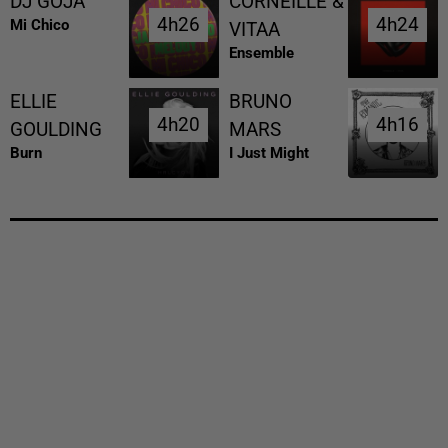
DJ GOJA
CORNEILLE &
4h26
4h26
4h24
4h24
Mi Chico
VITAA
Ensemble
ELLIE
BRUNO
4h20
4h20
4h16
4h16
GOULDING
MARS
Burn
I Just Might