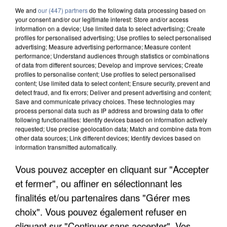
We and
our (447) partners
do the following data processing based on
your consent and/or our legitimate interest: Store and/or access
information on a device; Use limited data to select advertising; Create
profiles for personalised advertising; Use profiles to select personalised
advertising; Measure advertising performance; Measure content
performance; Understand audiences through statistics or combinations
of data from different sources; Develop and improve services; Create
profiles to personalise content; Use profiles to select personalised
content; Use limited data to select content; Ensure security, prevent and
detect fraud, and fix errors; Deliver and present advertising and content;
Save and communicate privacy choices. These technologies may
process personal data such as IP address and browsing data to offer
following functionalities: Identify devices based on information actively
requested; Use precise geolocation data; Match and combine data from
other data sources; Link different devices; Identify devices based on
information transmitted automatically.
APRÈS TOUTES CES CANICULES, LES REFUGES
Vous pouvez accepter en cliquant sur "Accepter
DE FAUNE SAUVAGE SONT...
et fermer", ou affiner en sélectionnant les
finalités et/ou partenaires dans "Gérer mes
choix". Vous pouvez également refuser en
cliquant sur "Continuer sans accepter". Vos