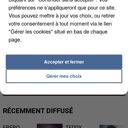
préférences ne s'appliqueront que pour ce site.
Vous pouvez mettre à jour vos choix, ou retirer
votre consentement à tout moment via le lien
"Gérer les cookies" situé en bas de chaque
page.
Accepter et fermer
L’UN DES FONDATEURS SUPPOSÉS DE LA DZ
Gérer mes choix
MAFIA INTERPELLÉ EN ALGÉRIE
RÉCEMMENT DIFFUSÉ
FRERO
TEDDY