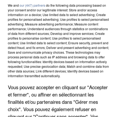
We and
our (447) partners
do the following data processing based on
your consent and/or our legitimate interest: Store and/or access
information on a device; Use limited data to select advertising; Create
profiles for personalised advertising; Use profiles to select personalised
advertising; Measure advertising performance; Measure content
performance; Understand audiences through statistics or combinations
of data from different sources; Develop and improve services; Create
profiles to personalise content; Use profiles to select personalised
content; Use limited data to select content; Ensure security, prevent and
detect fraud, and fix errors; Deliver and present advertising and content;
Save and communicate privacy choices. These technologies may
process personal data such as IP address and browsing data to offer
following functionalities: Identify devices based on information actively
requested; Use precise geolocation data; Match and combine data from
other data sources; Link different devices; Identify devices based on
information transmitted automatically.
APRÈS TOUTES CES CANICULES, LES REFUGES
Vous pouvez accepter en cliquant sur "Accepter
DE FAUNE SAUVAGE SONT...
et fermer", ou affiner en sélectionnant les
finalités et/ou partenaires dans "Gérer mes
choix". Vous pouvez également refuser en
cliquant sur "Continuer sans accepter". Vos