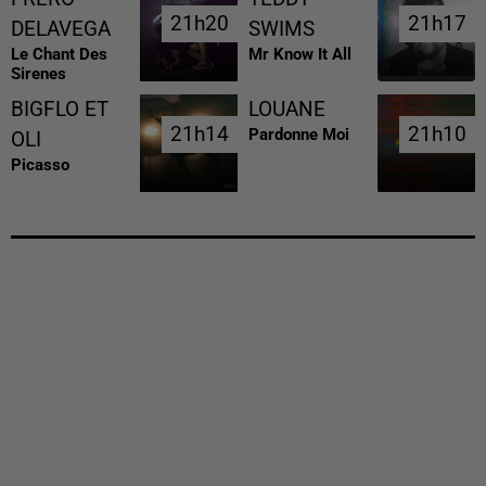
21h20
21h20
21h17
21h17
DELAVEGA
SWIMS
Le Chant Des
Mr Know It All
Sirenes
BIGFLO ET
LOUANE
21h14
21h14
21h10
21h10
Pardonne Moi
OLI
Picasso