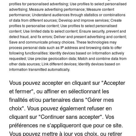
profiles for personalised advertising; Use profiles to select personalised
advertising; Measure advertising performance; Measure content
performance; Understand audiences through statistics or combinations
of data from different sources; Develop and improve services; Create
profiles to personalise content; Use profiles to select personalised
content; Use limited data to select content; Ensure security, prevent and
detect fraud, and fix errors; Deliver and present advertising and content;
Save and communicate privacy choices. These technologies may
process personal data such as IP address and browsing data to offer
following functionalities: Identify devices based on information actively
requested; Use precise geolocation data; Match and combine data from
APRÈS TOUTES CES CANICULES, LES REFUGES
other data sources; Link different devices; Identify devices based on
DE FAUNE SAUVAGE SONT...
information transmitted automatically.
Vous pouvez accepter en cliquant sur "Accepter
et fermer", ou affiner en sélectionnant les
finalités et/ou partenaires dans "Gérer mes
choix". Vous pouvez également refuser en
cliquant sur "Continuer sans accepter". Vos
préférences ne s'appliqueront que pour ce site.
Vous pouvez mettre à jour vos choix, ou retirer