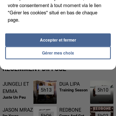
votre consentement à tout moment via le lien
"Gérer les cookies" situé en bas de chaque
page.
L’UN DES FONDATEURS SUPPOSÉS DE LA DZ
Accepter et fermer
MAFIA INTERPELLÉ EN ALGÉRIE
Gérer mes choix
RÉCEMMENT DIFFUSÉ
JUNGELI ET
DUA LIPA
5h13
5h13
5h10
5h10
Training Season
EMMA
Juste Un Peu
JASON MRAZ
REDBONE