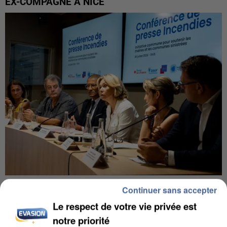
EX-COMPAGNE À NICE
INCENDIES : L’ÎLE-DE-FRANCE LANCE UN ÉLAN
Continuer sans accepter
DE SOLIDARITÉ AVEC LES...
Le respect de votre vie privée est
notre priorité