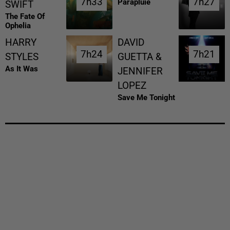
7h33
7h33
7h27
7h27
Parapluie
SWIFT
The Fate Of
Ophelia
HARRY
DAVID
7h24
7h24
7h21
7h21
STYLES
GUETTA &
As It Was
JENNIFER
LOPEZ
Save Me Tonight