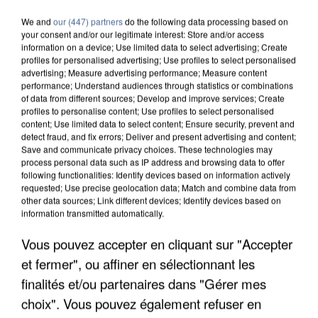
We and
our (447) partners
do the following data processing based on
your consent and/or our legitimate interest: Store and/or access
information on a device; Use limited data to select advertising; Create
profiles for personalised advertising; Use profiles to select personalised
advertising; Measure advertising performance; Measure content
performance; Understand audiences through statistics or combinations
of data from different sources; Develop and improve services; Create
profiles to personalise content; Use profiles to select personalised
content; Use limited data to select content; Ensure security, prevent and
detect fraud, and fix errors; Deliver and present advertising and content;
Save and communicate privacy choices. These technologies may
process personal data such as IP address and browsing data to offer
following functionalities: Identify devices based on information actively
requested; Use precise geolocation data; Match and combine data from
other data sources; Link different devices; Identify devices based on
information transmitted automatically.
APRÈS TOUTES CES CANICULES, LES REFUGES
DE FAUNE SAUVAGE SONT...
Vous pouvez accepter en cliquant sur "Accepter
et fermer", ou affiner en sélectionnant les
finalités et/ou partenaires dans "Gérer mes
choix". Vous pouvez également refuser en