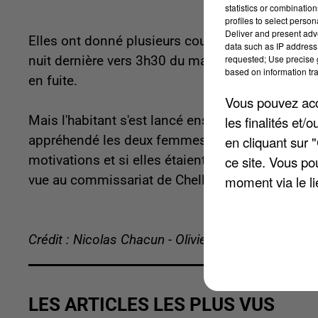
statistics or combinatio
profiles to select person
Deliver and present adv
Elles ont donné plusieurs coups de barre de fer 
data such as IP address 
requested; Use precise g
nuit dernière vers 3h30 du matin. Selon nos info
based on information tra
en fuite.
Vous pouvez acce
les finalités et
Mais l'habitant s'est lancé ensuite à leur poursui
en cliquant sur 
appréhendé les deux femmes âgées 31 et 35 ans.
ce site. Vous po
motivations et si elles étaient en état d'ivresse
moment via le li
vue au commissariat de Chelles.
Crédit : Nicolas Chacun - Olivier Doyen
LES ARTICLES LES PLUS VUS