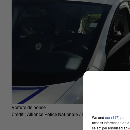
Voiture de police
Crédit :
Alliance Police Nationale / Illustration
We and
our (447) partn
access information on a 
select personalised ad