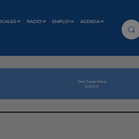
OCALES
RADIO
EMPLOI
AGENDA
One Track Mind
NAIKA