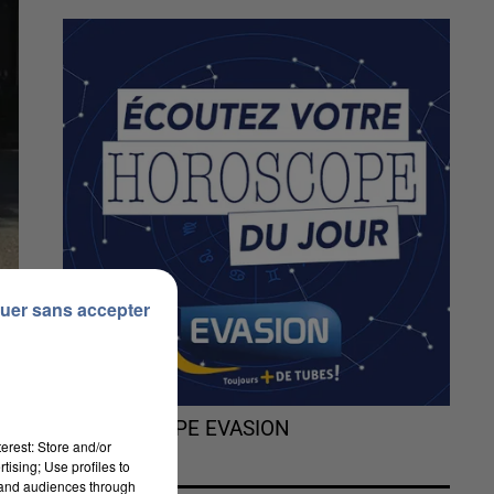
uer sans accepter
L'HOROSCOPE EVASION
erest: Store and/or
tising; Use profiles to
tand audiences through