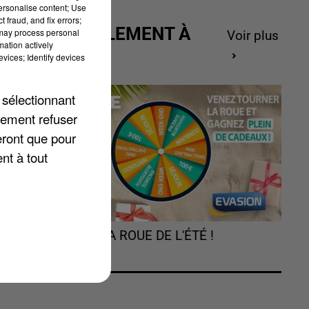
personalise content; Use
 fraud, and fix errors;
ACTUELLEMENT À
 may process personal
Voir plus
a
mation actively
GAGNER
vices; Identify devices
s
 sélectionnant
lement refuser
eront que pour
nt à tout
TOURNEZ LA ROUE DE L'ÉTÉ !