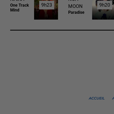
9h23
9h23
9h20
9h20
One Track
MOON
Mind
Paradise
ACCUEIL