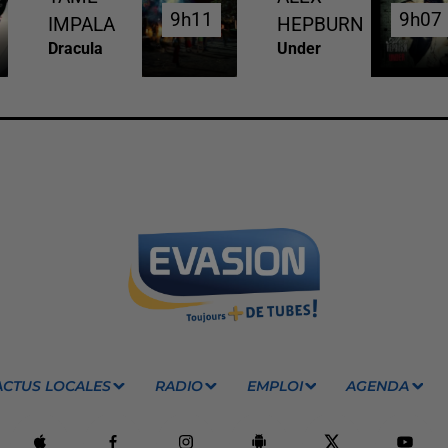
9h11
9h11
9h07
9h07
IMPALA
HEPBURN
Dracula
Under
ACTUS LOCALES
RADIO
EMPLOI
AGENDA