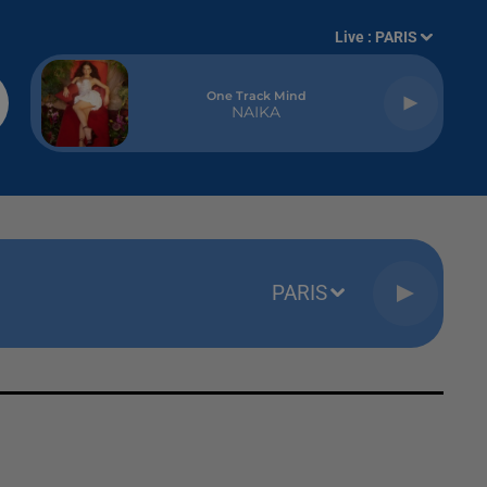
Live :
PARIS
One Track Mind
NAIKA
PARIS