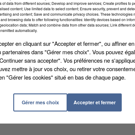
ns of data from different sources; Develop and improve services; Create profiles to 
alised content; Use limited data to select content; Ensure security, prevent and detect
ertising and content; Save and communicate privacy choices. These technologies
sur des véhicules stationnés rue du Puits-de-l'Orme, l
and browsing data to offer following functionalities: Identify devices based on infor
eolocation data; Match and combine data from other data sources; Link different de
rmations, un riverain les a entendues et il les a mise
nsmitted automatically.
pter en cliquant sur "Accepter et fermer", ou affiner en
/ou partenaires dans "Gérer mes choix". Vous pouvez éga
te. Une patrouille de police est intervenue et elle a
"Continuer sans accepter". Vos préférences ne s'appliqu
 On ignore toutefois quelles étaient leurs
uvez mettre à jour vos choix, ou retirer votre consenteme
 au moment des faits. Elles ont été placées en garde à
en "Gérer les cookies" situé en bas de chaque page.
Gérer mes choix
Accepter et fermer