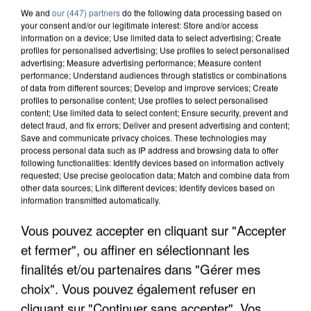
We and
our (447) partners
do the following data processing based on
your consent and/or our legitimate interest: Store and/or access
information on a device; Use limited data to select advertising; Create
profiles for personalised advertising; Use profiles to select personalised
advertising; Measure advertising performance; Measure content
performance; Understand audiences through statistics or combinations
of data from different sources; Develop and improve services; Create
profiles to personalise content; Use profiles to select personalised
content; Use limited data to select content; Ensure security, prevent and
detect fraud, and fix errors; Deliver and present advertising and content;
Save and communicate privacy choices. These technologies may
process personal data such as IP address and browsing data to offer
following functionalities: Identify devices based on information actively
requested; Use precise geolocation data; Match and combine data from
other data sources; Link different devices; Identify devices based on
information transmitted automatically.
UNE TOURISTE DE L’OISE EMPORTÉE PAR UNE
Vous pouvez accepter en cliquant sur "Accepter
COULÉE DE BOUE EN HAUTE-SAVOIE
et fermer", ou affiner en sélectionnant les
finalités et/ou partenaires dans "Gérer mes
choix". Vous pouvez également refuser en
cliquant sur "Continuer sans accepter". Vos