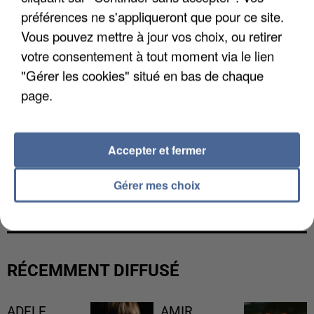
préférences ne s'appliqueront que pour ce site.
Vous pouvez mettre à jour vos choix, ou retirer
votre consentement à tout moment via le lien
"Gérer les cookies" situé en bas de chaque
page.
Accepter et fermer
LES DONNÉES DE 300 000 CLIENTS DÉROBÉES À
Gérer mes choix
INTERMARCHÉ APRÈS UNE...
RÉCEMMENT DIFFUSÉ
ADELE
AMIR