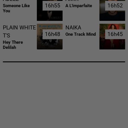
16h55
16h55
16h52
16h52
Someone Like
A L'imparfaite
You
PLAIN WHITE
NAIKA
16h48
16h48
16h45
16h45
One Track Mind
T'S
Hey There
Delilah