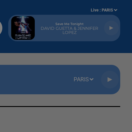
Live :
PARIS
Save Me Tonight
DAVID GUETTA & JENNIFER
LOPEZ
PARIS