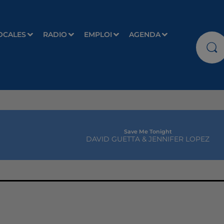
OCALES
RADIO
EMPLOI
AGENDA
Save Me Tonight
DAVID GUETTA & JENNIFER LOPEZ