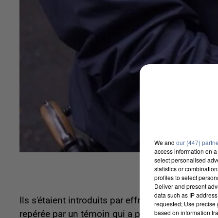
We and
our (447) partn
access information on a 
select personalised ad
statistics or combinatio
profiles to select person
Deliver and present adv
data such as IP address 
Ils s'étaient introduits par effraction à l'intérieu
requested; Use precise g
based on information tra
repérée par un témoin qui a prévenu la police. Une