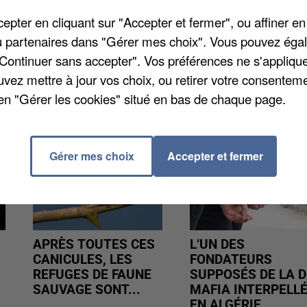
 eu le temps de prendre la fuite. Les deux suspects on
pter en cliquant sur "Accepter et fermer", ou affiner en
/ou partenaires dans "Gérer mes choix". Vous pouvez éga
"Continuer sans accepter". Vos préférences ne s'appliqu
uvez mettre à jour vos choix, ou retirer votre consenteme
en "Gérer les cookies" situé en bas de chaque page.
Gérer mes choix
Accepter et fermer
APRÈS TOUTES CES
L’UN DES
CANICULES, LES
FONDATEURS
REFUGES DE FAUNE
SUPPOSÉS DE LA D
SAUVAGE SONT...
MAFIA INTERPELL
EN ALGÉRIE