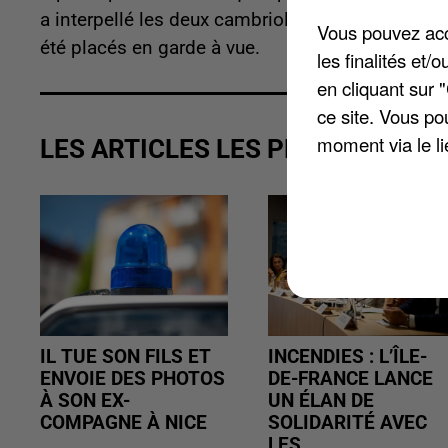
a interpellé les deux cambrioleurs qui n'ont pas
Vous pouvez acce
été placés en garde à vue.
les finalités et
en cliquant sur 
ce site. Vous po
moment via le li
LES ARTICLES LES PLUS VUS
IL TUE SON FILS ET
INCENDIES : L’ÎLE-
ENVOIE DES PHOTOS
DE-FRANCE LANCE
À SON EX-
UN ÉLAN DE
COMPAGNE À NICE
SOLIDARITÉ AVEC
LES...