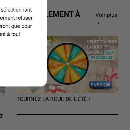
t
 sélectionnant
ACTUELLEMENT À
Voir plus
lement refuser
GAGNER
eront que pour
nt à tout
TOURNEZ LA ROUE DE L'ÉTÉ !
Z
É