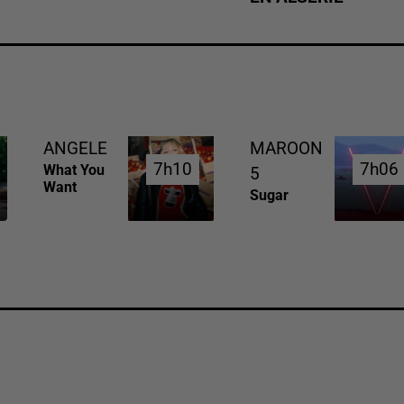
ANGELE
MAROON
7h10
7h10
7h06
7h06
What You
5
Want
Sugar