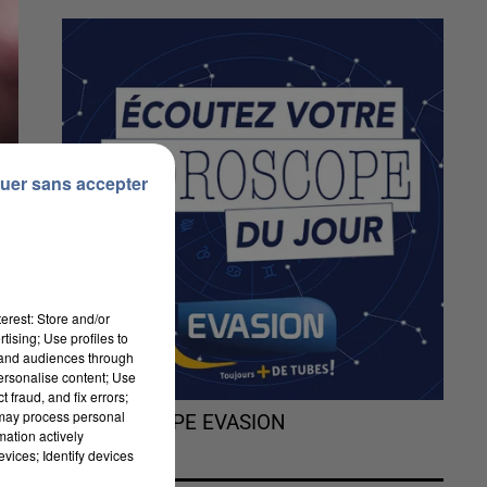
uer sans accepter
erest: Store and/or
tising; Use profiles to
tand audiences through
personalise content; Use
 fraud, and fix errors;
 may process personal
L'HOROSCOPE EVASION
mation actively
vices; Identify devices
e