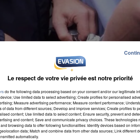
Contin
Le respect de votre vie privée est notre priorité
ers
do the following data processing based on your consent and/or our legitimate int
device; Use limited data to select advertising; Create profiles for personalised adver
vertising; Measure advertising performance; Measure content performance; Unders
ns of data from different sources; Develop and improve services; Create profiles to 
alised content; Use limited data to select content; Ensure security, prevent and detect
ertising and content; Save and communicate privacy choices. These technologies
and browsing data to offer following functionalities: Identify devices based on infor
r d'un pavillon de La Rochette. Mais leur intrusion a été
eolocation data; Match and combine data from other data sources; Link different de
nsmitted automatically.
 patrouille est rapidement arrivée sur les lieux et ell