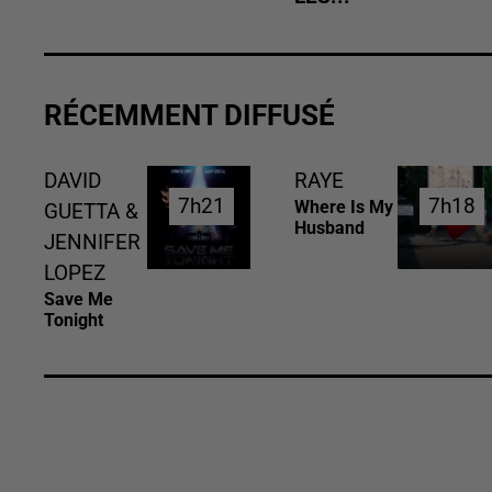
RÉCEMMENT DIFFUSÉ
DAVID
RAYE
7h21
7h21
7h18
7h18
Where Is My
GUETTA &
Husband
JENNIFER
LOPEZ
Save Me
Tonight