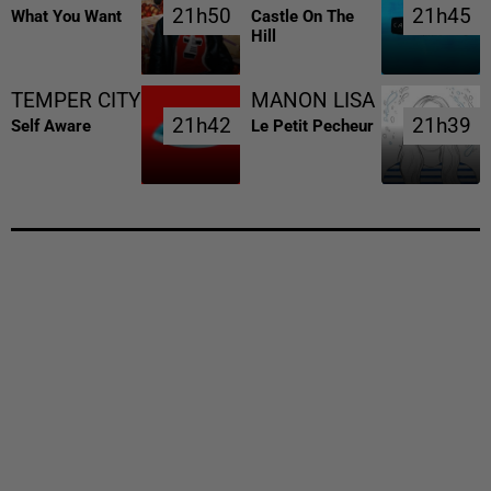
21h50
21h50
21h45
21h45
What You Want
Castle On The
Hill
TEMPER CITY
MANON LISA
21h42
21h42
21h39
21h39
Self Aware
Le Petit Pecheur