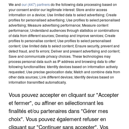
We and
our (447) partners
do the following data processing based on
your consent and/or our legitimate interest: Store and/or access
information on a device; Use limited data to select advertising; Create
profiles for personalised advertising; Use profiles to select personalised
advertising; Measure advertising performance; Measure content
performance; Understand audiences through statistics or combinations
of data from different sources; Develop and improve services; Create
profiles to personalise content; Use profiles to select personalised
content; Use limited data to select content; Ensure security, prevent and
detect fraud, and fix errors; Deliver and present advertising and content;
Save and communicate privacy choices. These technologies may
process personal data such as IP address and browsing data to offer
following functionalities: Identify devices based on information actively
requested; Use precise geolocation data; Match and combine data from
other data sources; Link different devices; Identify devices based on
information transmitted automatically.
Vous pouvez accepter en cliquant sur "Accepter
LES DONNÉES DE 300 000 CLIENTS DÉROBÉES À
et fermer", ou affiner en sélectionnant les
INTERMARCHÉ APRÈS UNE...
finalités et/ou partenaires dans "Gérer mes
choix". Vous pouvez également refuser en
cliquant sur "Continuer sans accepter". Vos