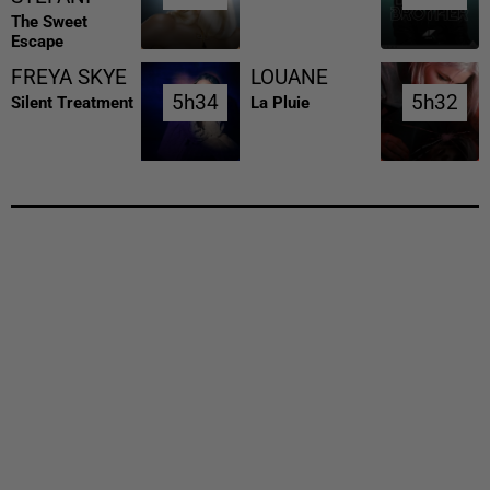
The Sweet
Escape
FREYA SKYE
LOUANE
5h34
5h34
5h32
5h32
Silent Treatment
La Pluie