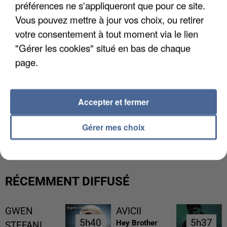
préférences ne s'appliqueront que pour ce site.
Vous pouvez mettre à jour vos choix, ou retirer
votre consentement à tout moment via le lien
"Gérer les cookies" situé en bas de chaque
page.
Accepter et fermer
L’UN DES FONDATEURS SUPPOSÉS DE LA DZ
Gérer mes choix
MAFIA INTERPELLÉ EN ALGÉRIE
RÉCEMMENT DIFFUSÉ
GWEN
AVICII
5h40
5h40
5h37
5h37
Hey Brother
STEFANI