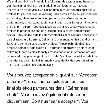
We and
our (447) partners
do the following data processing based on
your consent and/or our legitimate interest: Store and/or access
information on a device; Use limited data to select advertising; Create
profiles for personalised advertising; Use profiles to select personalised
advertising; Measure advertising performance; Measure content
performance; Understand audiences through statistics or combinations
of data from different sources; Develop and improve services; Create
profiles to personalise content; Use profiles to select personalised
content; Use limited data to select content; Ensure security, prevent and
detect fraud, and fix errors; Deliver and present advertising and content;
Save and communicate privacy choices. These technologies may
process personal data such as IP address and browsing data to offer
following functionalities: Identify devices based on information actively
requested; Use precise geolocation data; Match and combine data from
other data sources; Link different devices; Identify devices based on
information transmitted automatically.
APRÈS TOUTES CES CANICULES, LES REFUGES
DE FAUNE SAUVAGE SONT...
Vous pouvez accepter en cliquant sur "Accepter
et fermer", ou affiner en sélectionnant les
finalités et/ou partenaires dans "Gérer mes
choix". Vous pouvez également refuser en
cliquant sur "Continuer sans accepter". Vos