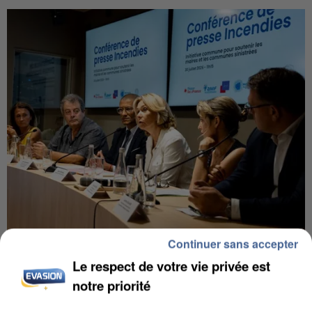
Continuer sans accepter
INCENDIES : L’ÎLE-DE-FRANCE LANCE UN ÉLAN
DE SOLIDARITÉ AVEC LES...
Le respect de votre vie privée est
notre priorité