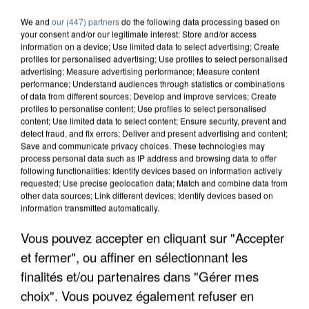
We and
our (447) partners
do the following data processing based on
your consent and/or our legitimate interest: Store and/or access
information on a device; Use limited data to select advertising; Create
profiles for personalised advertising; Use profiles to select personalised
advertising; Measure advertising performance; Measure content
performance; Understand audiences through statistics or combinations
of data from different sources; Develop and improve services; Create
profiles to personalise content; Use profiles to select personalised
content; Use limited data to select content; Ensure security, prevent and
detect fraud, and fix errors; Deliver and present advertising and content;
Save and communicate privacy choices. These technologies may
process personal data such as IP address and browsing data to offer
following functionalities: Identify devices based on information actively
requested; Use precise geolocation data; Match and combine data from
other data sources; Link different devices; Identify devices based on
information transmitted automatically.
Vous pouvez accepter en cliquant sur "Accepter
APRÈS TOUTES CES CANICULES, LES REFUGES
DE FAUNE SAUVAGE SONT...
et fermer", ou affiner en sélectionnant les
finalités et/ou partenaires dans "Gérer mes
choix". Vous pouvez également refuser en