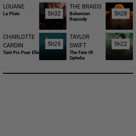
LOUANE
THE BRAIDS
5h32
5h32
5h28
5h28
La Pluie
Bohemian
Rapsody
CHARLOTTE
TAYLOR
5h25
5h25
5h22
5h22
CARDIN
SWIFT
Tant Pis Pour Elle
The Fate Of
Ophelia