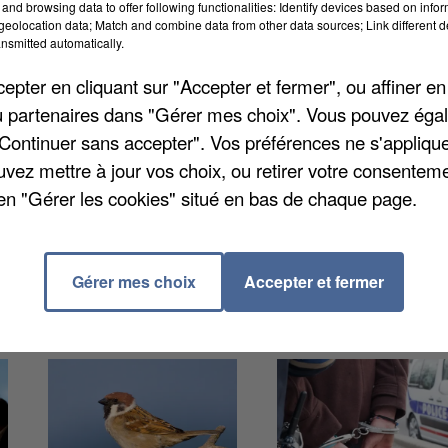
and browsing data to offer following functionalities: Identify devices based on infor
eolocation data; Match and combine data from other data sources; Link different de
nsmitted automatically.
deux ans de prison ferme pour avoir blessé un
pter en cliquant sur "Accepter et fermer", ou affiner en
in. David Felix, 28 ans, assurait n'avoir utilisé qu'une
/ou partenaires dans "Gérer mes choix". Vous pouvez éga
t un appel téléphonique intercepté ont convaincu le
"Continuer sans accepter". Vos préférences ne s'appliqu
prévenu, déjà condamné 19 fois, avait également violen
uvez mettre à jour vos choix, ou retirer votre consenteme
en "Gérer les cookies" situé en bas de chaque page.
Gérer mes choix
Accepter et fermer