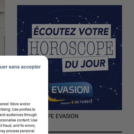
uer sans accepter
erest: Store and/or
tising; Use profiles to
tand audiences through
L'HOROSCOPE EVASION
personalise content; Use
 fraud, and fix errors;
 may process personal