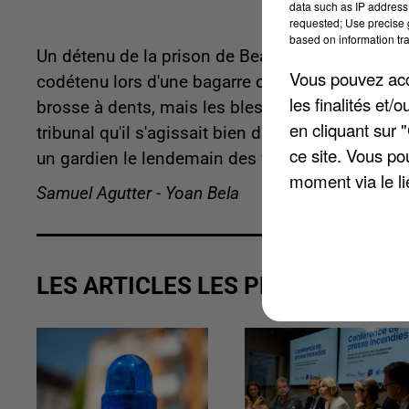
data such as IP address 
requested; Use precise g
based on information tra
Un détenu de la prison de Beauvais condamné à 
Vous pouvez acce
codétenu lors d'une bagarre dans la cour, ce 15 ju
les finalités et
brosse à dents, mais les blessures constatées e
en cliquant sur 
tribunal qu'il s'agissait bien d'un couteau. Le 
ce site. Vous po
un gardien le lendemain des faits.
moment via le li
Samuel Agutter - Yoan Bela
LES ARTICLES LES PLUS VUS