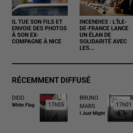
IL TUE SON FILS ET
INCENDIES : L’ÎLE-
ENVOIE DES PHOTOS
DE-FRANCE LANCE
À SON EX-
UN ÉLAN DE
COMPAGNE À NICE
SOLIDARITÉ AVEC
LES...
RÉCEMMENT DIFFUSÉ
DIDO
BRUNO
17h05
17h05
17h01
17h01
White Flag
MARS
I Just Might