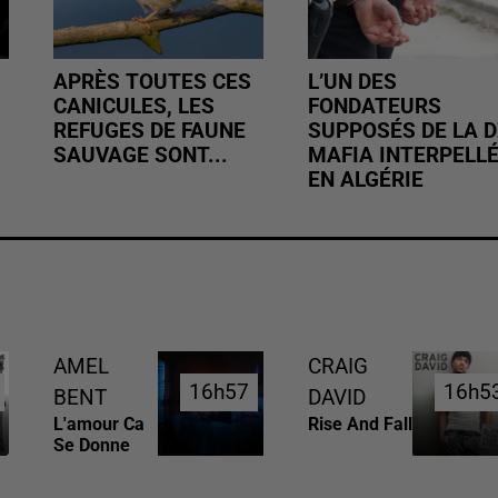
APRÈS TOUTES CES
L’UN DES
CANICULES, LES
FONDATEURS
REFUGES DE FAUNE
SUPPOSÉS DE LA D
SAUVAGE SONT...
MAFIA INTERPELL
EN ALGÉRIE
AMEL
CRAIG
16h57
16h57
16h5
16h5
BENT
DAVID
L'amour Ca
Rise And Fall
Se Donne