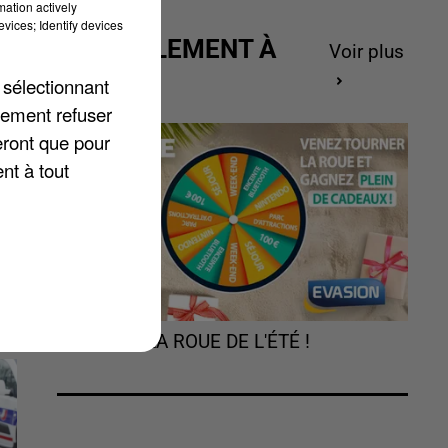
mation actively
vices; Identify devices
ACTUELLEMENT À
Voir plus
GAGNER
 sélectionnant
lement refuser
eront que pour
té
nt à tout
TOURNEZ LA ROUE DE L'ÉTÉ !