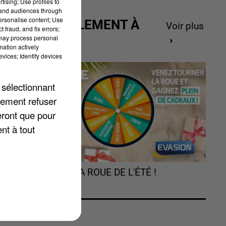
tising; Use profiles to
tand audiences through
personalise content; Use
ACTUELLEMENT À
Voir plus
 fraud, and fix errors;
GAGNER
 may process personal
mation actively
vices; Identify devices
 sélectionnant
lement refuser
eront que pour
nt à tout
au
TOURNEZ LA ROUE DE L'ÉTÉ !