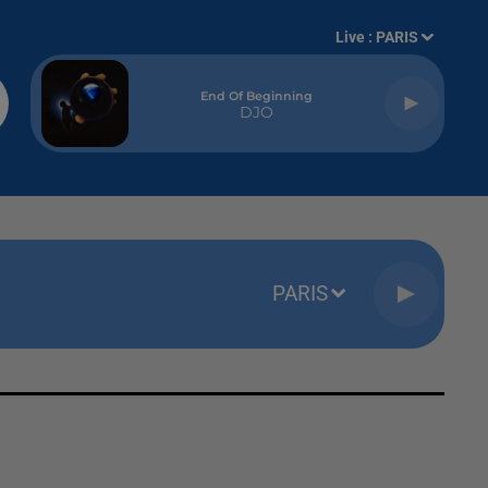
Live :
PARIS
End Of Beginning
DJO
PARIS