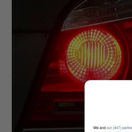
We and
our (447) partn