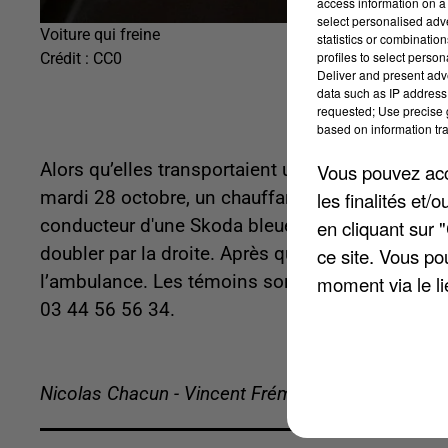
access information on a 
select personalised ad
Voiture qui freine
statistics or combinatio
profiles to select person
Crédit :
CC0
Deliver and present adv
data such as IP address 
requested; Use precise g
based on information tra
Vous pouvez acce
Alors qu’elles transportaient un salarié blessé 
les finalités et
mardi 28 octobre, un chauffard a failli les perc
en cliquant sur 
conducteur d'une Skoda bleue n’a pas voulu se dé
ce site. Vous po
doubler par la droite. Après quoi, l'automobilist
moment via le li
l’ambulance. Les témoins sont invités à contac
03 44 56 56 34.
Nicolas Chacun - Vincent Frémeaux