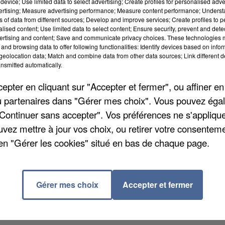
device; Use limited data to select advertising; Create profiles for personalised adver
vertising; Measure advertising performance; Measure content performance; Unders
ns of data from different sources; Develop and improve services; Create profiles to 
alised content; Use limited data to select content; Ensure security, prevent and detect
ertising and content; Save and communicate privacy choices. These technologies
and browsing data to offer following functionalities: Identify devices based on infor
eolocation data; Match and combine data from other data sources; Link different de
nsmitted automatically.
pter en cliquant sur "Accepter et fermer", ou affiner en
d’une entreprise de Nogent-sur-Oise pour le Samu ce
/ou partenaires dans "Gérer mes choix". Vous pouvez éga
uter près du magasin Auchan sur la D1016. Le
"Continuer sans accepter". Vos préférences ne s'appliqu
caler et a pilé devant l’ambulance, la forçant à
uvez mettre à jour vos choix, ou retirer votre consenteme
e a accéléré pour faire une queue de poisson à
en "Gérer les cookies" situé en bas de chaque page.
ter la société Secours Ambulances Services de Mouy 
Gérer mes choix
Accepter et fermer