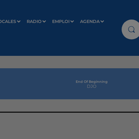
OCALES
RADIO
EMPLOI
AGENDA
End Of Beginning
DJO