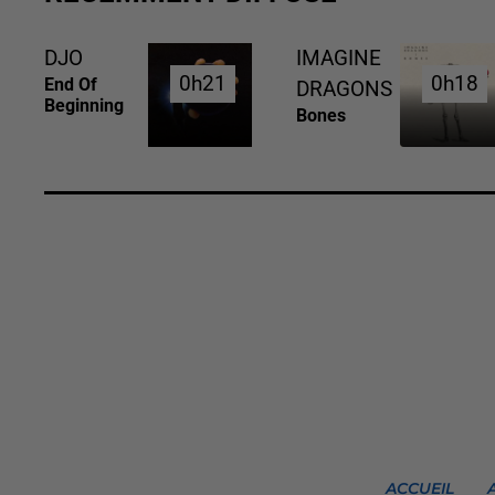
DJO
IMAGINE
0h21
0h21
0h18
0h18
End Of
DRAGONS
Beginning
Bones
ACCUEIL