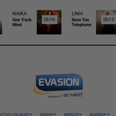
NAIKA
LINH
0h16
0h16
0h13
0h13
One Track
Dans Ton
Mind
Telephone
ACTUS LOCALES
RADIO
EMPLOI
AGENDA