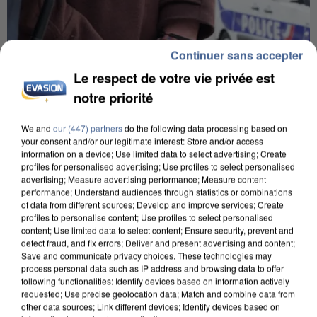
Continuer sans accepter
Le respect de votre vie privée est
notre priorité
We and
our (447) partners
do the following data processing based on
your consent and/or our legitimate interest: Store and/or access
information on a device; Use limited data to select advertising; Create
profiles for personalised advertising; Use profiles to select personalised
advertising; Measure advertising performance; Measure content
UN SECOND CADRE DE LA DZ MAFIA
performance; Understand audiences through statistics or combinations
INTERPELLÉ EN ALGÉRIE
of data from different sources; Develop and improve services; Create
profiles to personalise content; Use profiles to select personalised
content; Use limited data to select content; Ensure security, prevent and
detect fraud, and fix errors; Deliver and present advertising and content;
Save and communicate privacy choices. These technologies may
process personal data such as IP address and browsing data to offer
following functionalities: Identify devices based on information actively
requested; Use precise geolocation data; Match and combine data from
other data sources; Link different devices; Identify devices based on