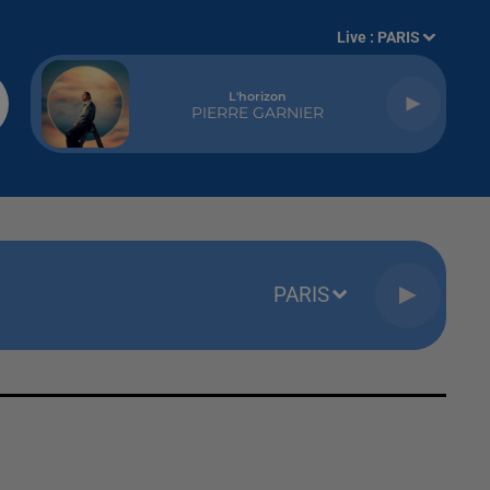
Live :
PARIS
L'horizon
PIERRE GARNIER
PARIS