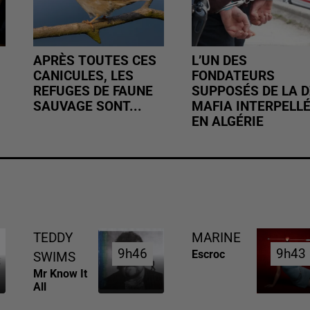
APRÈS TOUTES CES
L’UN DES
CANICULES, LES
FONDATEURS
REFUGES DE FAUNE
SUPPOSÉS DE LA D
SAUVAGE SONT...
MAFIA INTERPELL
EN ALGÉRIE
TEDDY
MARINE
9h46
9h46
9h43
9h43
Escroc
SWIMS
Mr Know It
All