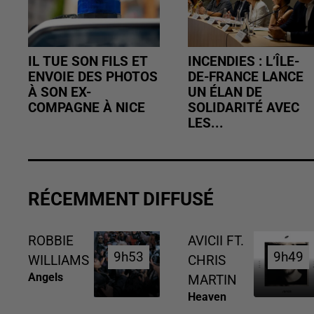
IL TUE SON FILS ET
INCENDIES : L’ÎLE-
ENVOIE DES PHOTOS
DE-FRANCE LANCE
À SON EX-
UN ÉLAN DE
COMPAGNE À NICE
SOLIDARITÉ AVEC
LES...
RÉCEMMENT DIFFUSÉ
ROBBIE
AVICII FT.
9h53
9h53
9h49
9h49
WILLIAMS
CHRIS
Angels
MARTIN
Heaven