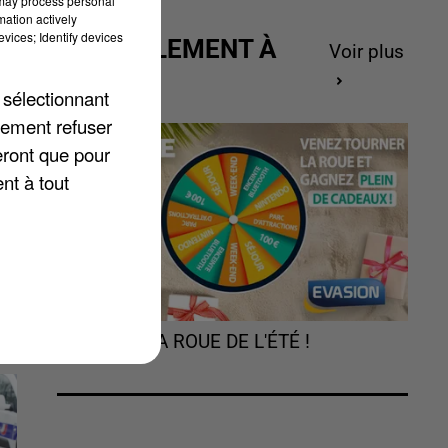
 may process personal
mation actively
vices; Identify devices
ACTUELLEMENT À
Voir plus
GAGNER
 sélectionnant
ux
lement refuser
eront que pour
nt à tout
TOURNEZ LA ROUE DE L'ÉTÉ !