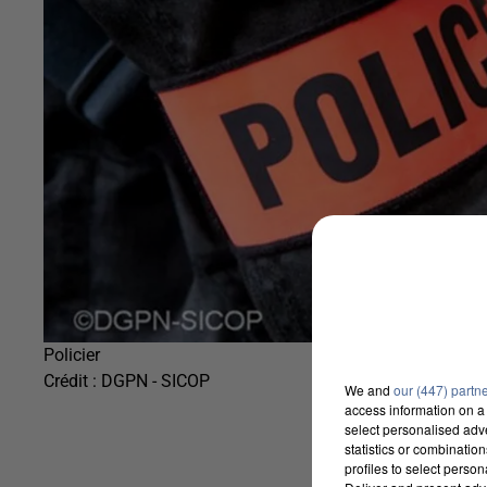
Policier
Crédit :
DGPN - SICOP
We and
our (447) partn
access information on a 
select personalised ad
statistics or combinatio
profiles to select person