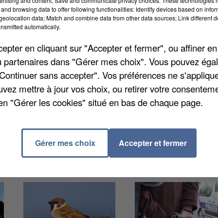
ertising and content; Save and communicate privacy choices. These technologies
e à Claye-Souilly. Vers 1h50 du matin, un témoin a
and browsing data to offer following functionalities: Identify devices based on infor
eolocation data; Match and combine data from other data sources; Link different de
’intéresser à des véhicules stationnés rue des Fortes
nsmitted automatically.
ment arrivée sur place. Les deux suspects ont été
pter en cliquant sur "Accepter et fermer", ou affiner en
ux une cisaille à métal et un brise-vitres ainsi que de
/ou partenaires dans "Gérer mes choix". Vous pouvez éga
ncore endommagé. Les deux jeunes, âgés de 20 et 21
"Continuer sans accepter". Vos préférences ne s'appliqu
at de Villeparisis.
uvez mettre à jour vos choix, ou retirer votre consenteme
en "Gérer les cookies" situé en bas de chaque page.
Gérer mes choix
Accepter et fermer