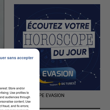
uer sans accepter
erest: Store and/or
tising; Use profiles to
L'HOROSCOPE EVASION
tand audiences through
personalise content; Use
 fraud, and fix errors;