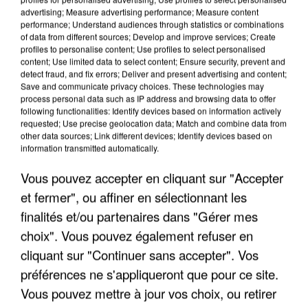
advertising; Measure advertising performance; Measure content
performance; Understand audiences through statistics or combinations
of data from different sources; Develop and improve services; Create
profiles to personalise content; Use profiles to select personalised
content; Use limited data to select content; Ensure security, prevent and
detect fraud, and fix errors; Deliver and present advertising and content;
Save and communicate privacy choices. These technologies may
process personal data such as IP address and browsing data to offer
following functionalities: Identify devices based on information actively
APRÈS TOUTES CES CANICULES, LES REFUGES
requested; Use precise geolocation data; Match and combine data from
DE FAUNE SAUVAGE SONT...
other data sources; Link different devices; Identify devices based on
information transmitted automatically.
Vous pouvez accepter en cliquant sur "Accepter
et fermer", ou affiner en sélectionnant les
finalités et/ou partenaires dans "Gérer mes
choix". Vous pouvez également refuser en
cliquant sur "Continuer sans accepter". Vos
préférences ne s'appliqueront que pour ce site.
Vous pouvez mettre à jour vos choix, ou retirer