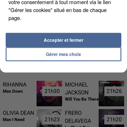
votre consentement à tout moment via le lien
"Gérer les cookies" situé en bas de chaque
page.
L’UN DES FONDATEURS SUPPOSÉS DE LA DZ
MAFIA INTERPELLÉ EN ALGÉRIE
Accepter et fermer
Gérer mes choix
RÉCEMMENT DIFFUSÉ
RIHANNA
MICHAEL
21h30
21h30
21h26
21h26
Man Down
JACKSON
Will You Be There
OLIVIA DEAN
FRERO
21h23
21h23
21h20
21h20
Man I Need
DELAVEGA