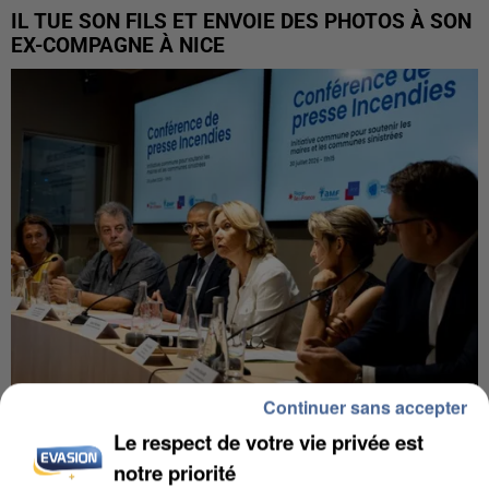
IL TUE SON FILS ET ENVOIE DES PHOTOS À SON
EX-COMPAGNE À NICE
Continuer sans accepter
Le respect de votre vie privée est
INCENDIES : L’ÎLE-DE-FRANCE LANCE UN ÉLAN
DE SOLIDARITÉ AVEC LES...
notre priorité