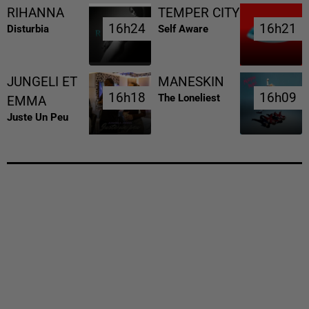
RIHANNA
TEMPER CITY
16h24
16h24
16h21
16h21
Disturbia
Self Aware
JUNGELI ET
MANESKIN
16h18
16h18
16h09
16h09
The Loneliest
EMMA
Juste Un Peu