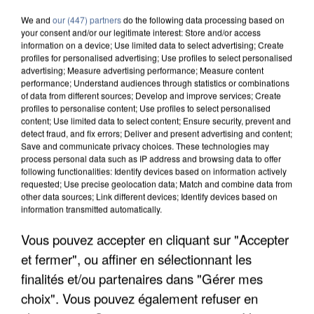
We and
our (447) partners
do the following data processing based on
your consent and/or our legitimate interest: Store and/or access
information on a device; Use limited data to select advertising; Create
profiles for personalised advertising; Use profiles to select personalised
advertising; Measure advertising performance; Measure content
performance; Understand audiences through statistics or combinations
of data from different sources; Develop and improve services; Create
profiles to personalise content; Use profiles to select personalised
content; Use limited data to select content; Ensure security, prevent and
detect fraud, and fix errors; Deliver and present advertising and content;
Save and communicate privacy choices. These technologies may
process personal data such as IP address and browsing data to offer
following functionalities: Identify devices based on information actively
requested; Use precise geolocation data; Match and combine data from
other data sources; Link different devices; Identify devices based on
information transmitted automatically.
Vous pouvez accepter en cliquant sur "Accepter
APRÈS TOUTES CES CANICULES, LES REFUGES
DE FAUNE SAUVAGE SONT...
et fermer", ou affiner en sélectionnant les
finalités et/ou partenaires dans "Gérer mes
choix". Vous pouvez également refuser en