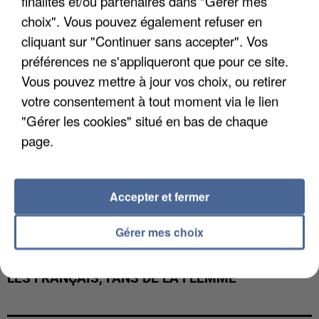
finalités et/ou partenaires dans "Gérer mes
LES DONNÉES DE 300 000 CLIENTS DÉROBÉES À
choix". Vous pouvez également refuser en
INTERMARCHÉ APRÈS UNE...
cliquant sur "Continuer sans accepter". Vos
préférences ne s'appliqueront que pour ce site.
Vous pouvez mettre à jour vos choix, ou retirer
votre consentement à tout moment via le lien
"Gérer les cookies" situé en bas de chaque
page.
Accepter et fermer
Gérer mes choix
LES FRANÇAIS, FANS DE LA FLEMME