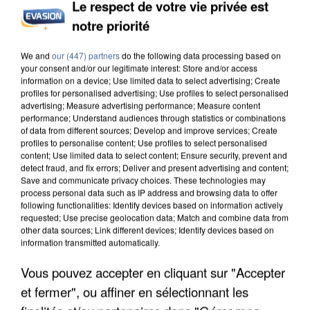
Le respect de votre vie privée est
notre priorité
UNE TOURISTE DE L’OISE EMPORTÉE PAR UNE
We and
our (447) partners
do the following data processing based on
COULÉE DE BOUE EN HAUTE-SAVOIE
your consent and/or our legitimate interest: Store and/or access
information on a device; Use limited data to select advertising; Create
profiles for personalised advertising; Use profiles to select personalised
advertising; Measure advertising performance; Measure content
performance; Understand audiences through statistics or combinations
of data from different sources; Develop and improve services; Create
profiles to personalise content; Use profiles to select personalised
content; Use limited data to select content; Ensure security, prevent and
detect fraud, and fix errors; Deliver and present advertising and content;
Save and communicate privacy choices. These technologies may
process personal data such as IP address and browsing data to offer
following functionalities: Identify devices based on information actively
requested; Use precise geolocation data; Match and combine data from
other data sources; Link different devices; Identify devices based on
information transmitted automatically.
Vous pouvez accepter en cliquant sur "Accepter
et fermer", ou affiner en sélectionnant les