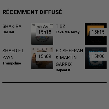
RÉCEMMENT DIFFUSÉ
SHAKIRA
TIBZ
15h18
15h18
15h15
15h15
Dai Dai
Take Me Away
SHAED FT.
ED SHEERAN
15h09
15h09
15h06
15h06
ZAYN
& MARTIN
Trampoline
GARRIX
Repeat It