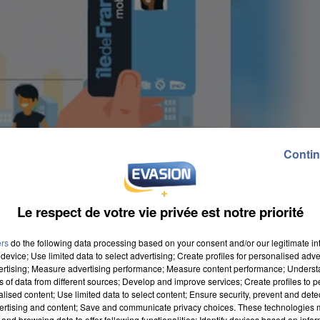
Contin
Le respect de votre vie privée est notre priorité
ers
do the following data processing based on your consent and/or our legitimate int
device; Use limited data to select advertising; Create profiles for personalised adver
vertising; Measure advertising performance; Measure content performance; Unders
ns of data from different sources; Develop and improve services; Create profiles to 
alised content; Use limited data to select content; Ensure security, prevent and detect
 des participations pour la carte Scol'R. Son prix va
ertising and content; Save and communicate privacy choices. These technologies
and browsing data to offer following functionalities: Identify devices based on infor