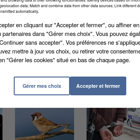
 partir du mois de septembre et passer ainsi sous la
eolocation data; Match and combine data from other data sources; Link different de
nsmitted automatically.
8 euros pour les élèves de primaire qui ne sont pas
 ou plus de leur établissement scolaire ou qui ne sont
pter en cliquant sur "Accepter et fermer", ou affiner en
ue intercommunal). 10.000 élèves non-boursiers et
/ou partenaires dans "Gérer mes choix". Vous pouvez éga
tte subvention pour un budget global de près de 4,5
"Continuer sans accepter". Vos préférences ne s'appliqu
temental de l'Essonne, François Durovray, souligne un
uvez mettre à jour vos choix, ou retirer votre consenteme
et d'incertitudes ».
en "Gérer les cookies" situé en bas de chaque page.
Gérer mes choix
Accepter et fermer