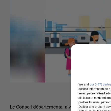
We and
our (447) partn
access information on a 
select personalised ad
statistics or combinatio
profiles to select person
Le Conseil départemental a voté lundi une baisse
Deliver and present adv
data such as IP address 