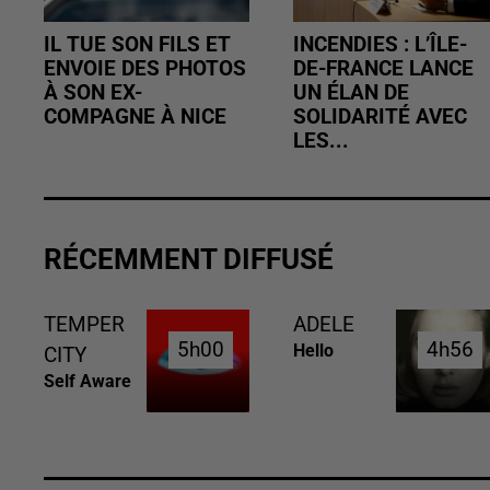
IL TUE SON FILS ET
INCENDIES : L’ÎLE-
ENVOIE DES PHOTOS
DE-FRANCE LANCE
À SON EX-
UN ÉLAN DE
COMPAGNE À NICE
SOLIDARITÉ AVEC
LES...
RÉCEMMENT DIFFUSÉ
TEMPER
ADELE
5h00
5h00
4h56
4h56
Hello
CITY
Self Aware