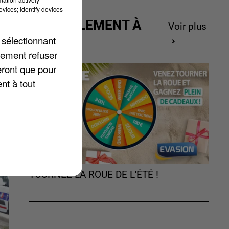
vices; Identify devices
ACTUELLEMENT À
Voir plus
GAGNER
 sélectionnant
lement refuser
eront que pour
nt à tout
TOURNEZ LA ROUE DE L'ÉTÉ !