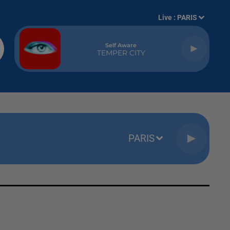
Live :
PARIS
Self Aware
TEMPER CITY
PARIS