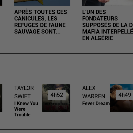
APRÈS TOUTES CES
L’UN DES
CANICULES, LES
FONDATEURS
REFUGES DE FAUNE
SUPPOSÉS DE LA D
SAUVAGE SONT...
MAFIA INTERPELL
EN ALGÉRIE
TAYLOR
ALEX
4h52
4h52
4h49
4h49
SWIFT
WARREN
I Knew You
Fever Dream
Were
Trouble