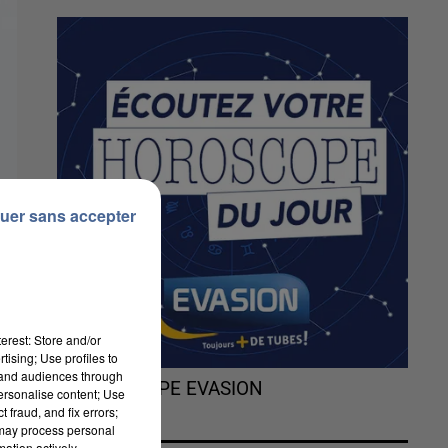
uer sans accepter
erest: Store and/or
tising; Use profiles to
tand audiences through
L'HOROSCOPE EVASION
personalise content; Use
 fraud, and fix errors;
 may process personal
mation actively