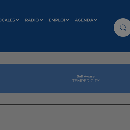
OCALES
RADIO
EMPLOI
AGENDA
Self Aware
TEMPER CITY