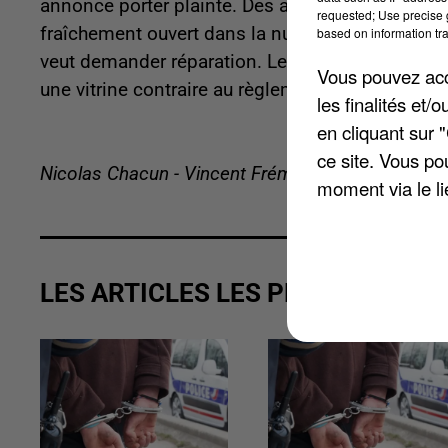
annonce porter plainte. Des autocollants ont été 
requested; Use precise g
fraîchement ouvert dans la nuit de vendredi à sa
based on information tra
veut demander réparation. Le candidat de l’uni
Vous pouvez acce
une vitrine contraire au règlement à la préfectur
les finalités et
en cliquant sur 
ce site. Vous po
Nicolas Chacun - Vincent Frémeaux
moment via le li
LES ARTICLES LES PLUS VUS