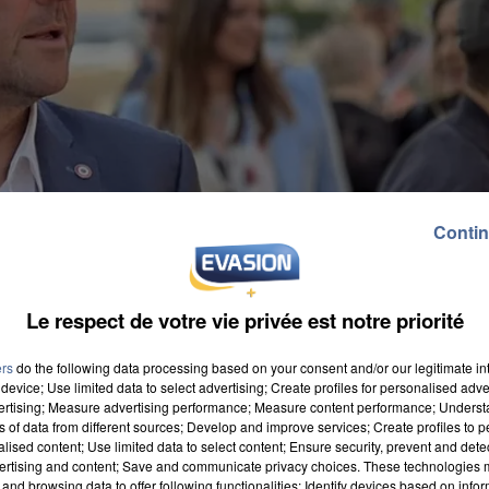
Contin
Le respect de votre vie privée est notre priorité
ers
do the following data processing based on your consent and/or our legitimate int
device; Use limited data to select advertising; Create profiles for personalised adver
vertising; Measure advertising performance; Measure content performance; Unders
ns of data from different sources; Develop and improve services; Create profiles to 
alised content; Use limited data to select content; Ensure security, prevent and detect
. Le député candidat à son retour à la mairie pour 20
ertising and content; Save and communicate privacy choices. These technologies
and browsing data to offer following functionalities: Identify devices based on infor