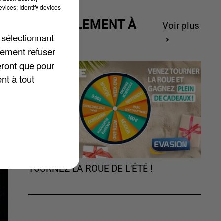
vices; Identify devices
ACTUELLEMENT À
Voir plus
é
GAGNER
 sélectionnant
lement refuser
eront que pour
nt à tout
TOURNEZ LA ROUE DE L'ÉTÉ !