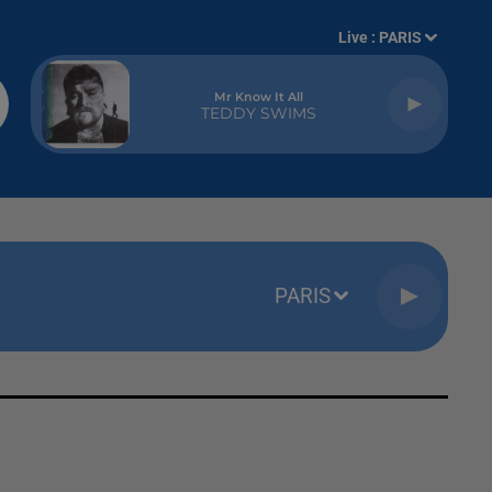
Live :
PARIS
Mr Know It All
TEDDY SWIMS
PARIS