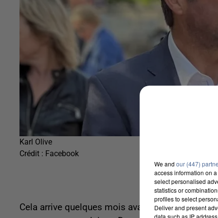
Karl Olive
Crédit :
Facebook
We and
our (447) partn
access information on a 
select personalised ad
statistics or combinatio
profiles to select person
Cela arrive quelques mois avant les municipales
Deliver and present adv
data such as IP address 