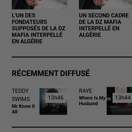
L’UN DES
UN SECOND CADRE
FONDATEURS
DE LA DZ MAFIA
SUPPOSÉS DE LA DZ
INTERPELLÉ EN
MAFIA INTERPELLÉ
ALGÉRIE
EN ALGÉRIE
RÉCEMMENT DIFFUSÉ
TEDDY
RAYE
13h46
13h46
13h44
13h44
Where Is My
SWIMS
Husband
Mr Know It
All