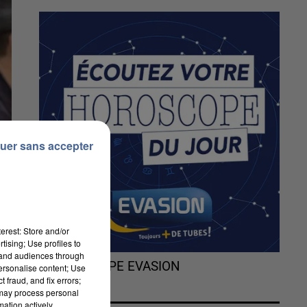
uer sans accepter
erest: Store and/or
tising; Use profiles to
tand audiences through
L'HOROSCOPE EVASION
personalise content; Use
 fraud, and fix errors;
26
 may process personal
mation actively