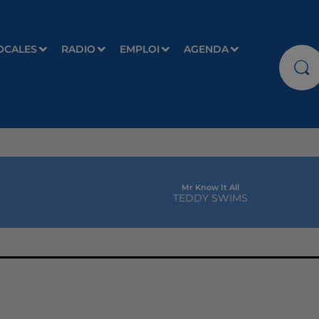
OCALES
RADIO
EMPLOI
AGENDA
Mr Know It All
TEDDY SWIMS