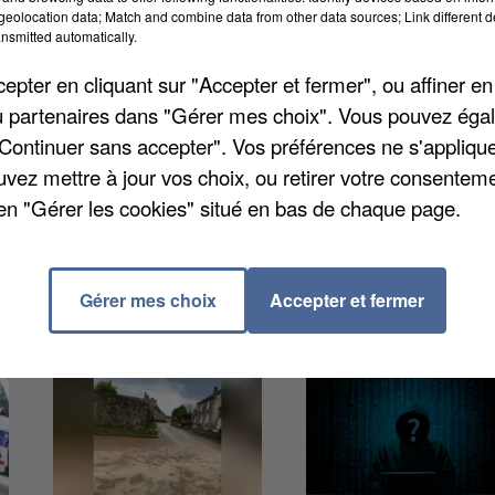
apposés sur les trois vitrines de son local
eolocation data; Match and combine data from other data sources; Link different de
medi. Elles auraient été abîmées selon Karl Olive qui
nsmitted automatically.
on de la gauche Mathieu Paranthoën, qui avait dénonc
pter en cliquant sur "Accepter et fermer", ou affiner en
e, a dénoncé ces affichages.
/ou partenaires dans "Gérer mes choix". Vous pouvez éga
"Continuer sans accepter". Vos préférences ne s'appliqu
uvez mettre à jour vos choix, ou retirer votre consenteme
en "Gérer les cookies" situé en bas de chaque page.
Gérer mes choix
Accepter et fermer