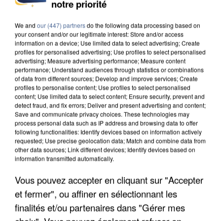
L’UN DES FONDATEURS SUPPOSÉS DE LA DZ
notre priorité
MAFIA INTERPELLÉ EN ALGÉRIE
We and
our (447) partners
do the following data processing based on
your consent and/or our legitimate interest: Store and/or access
information on a device; Use limited data to select advertising; Create
profiles for personalised advertising; Use profiles to select personalised
advertising; Measure advertising performance; Measure content
performance; Understand audiences through statistics or combinations
of data from different sources; Develop and improve services; Create
profiles to personalise content; Use profiles to select personalised
content; Use limited data to select content; Ensure security, prevent and
detect fraud, and fix errors; Deliver and present advertising and content;
Save and communicate privacy choices. These technologies may
process personal data such as IP address and browsing data to offer
following functionalities: Identify devices based on information actively
requested; Use precise geolocation data; Match and combine data from
other data sources; Link different devices; Identify devices based on
information transmitted automatically.
Vous pouvez accepter en cliquant sur "Accepter
UN SECOND CADRE DE LA DZ MAFIA
et fermer", ou affiner en sélectionnant les
INTERPELLÉ EN ALGÉRIE
finalités et/ou partenaires dans "Gérer mes