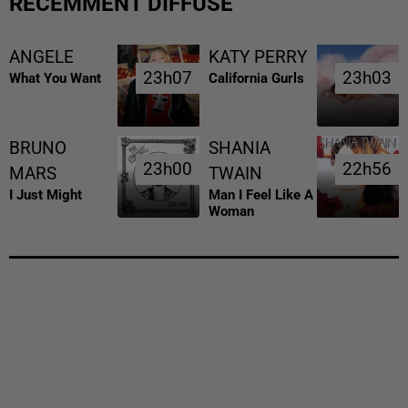
RÉCEMMENT DIFFUSÉ
ANGELE
KATY PERRY
23h07
23h07
23h03
23h03
What You Want
California Gurls
BRUNO
SHANIA
23h00
23h00
22h56
22h56
MARS
TWAIN
I Just Might
Man I Feel Like A
Woman