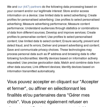
We and
our (447) partners
do the following data processing based on
your consent and/or our legitimate interest: Store and/or access
information on a device; Use limited data to select advertising; Create
profiles for personalised advertising; Use profiles to select personalised
advertising; Measure advertising performance; Measure content
performance; Understand audiences through statistics or combinations
of data from different sources; Develop and improve services; Create
profiles to personalise content; Use profiles to select personalised
content; Use limited data to select content; Ensure security, prevent and
detect fraud, and fix errors; Deliver and present advertising and content;
Save and communicate privacy choices. These technologies may
process personal data such as IP address and browsing data to offer
following functionalities: Identify devices based on information actively
requested; Use precise geolocation data; Match and combine data from
other data sources; Link different devices; Identify devices based on
information transmitted automatically.
Vous pouvez accepter en cliquant sur "Accepter
UN SECOND CADRE DE LA DZ MAFIA
INTERPELLÉ EN ALGÉRIE
et fermer", ou affiner en sélectionnant les
finalités et/ou partenaires dans "Gérer mes
choix". Vous pouvez également refuser en