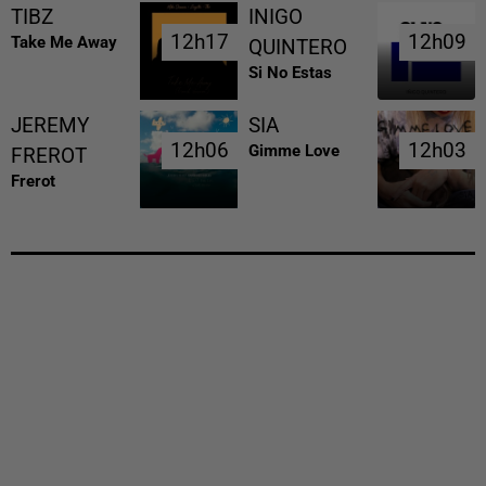
TIBZ
INIGO
12h17
12h17
12h09
12h09
Take Me Away
QUINTERO
Si No Estas
JEREMY
SIA
12h06
12h06
12h03
12h03
Gimme Love
FREROT
Frerot