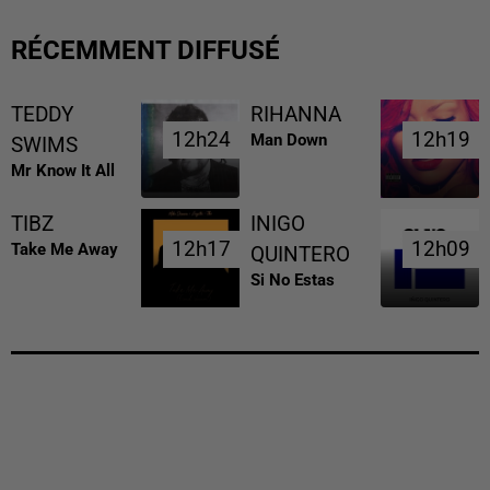
RÉCEMMENT DIFFUSÉ
TEDDY
RIHANNA
12h24
12h24
12h19
12h19
Man Down
SWIMS
Mr Know It All
TIBZ
INIGO
12h17
12h17
12h09
12h09
Take Me Away
QUINTERO
Si No Estas