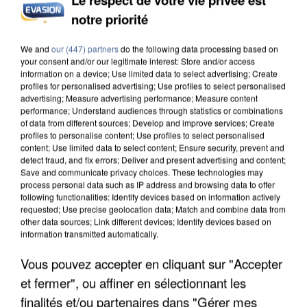
notre priorité
L’UN DES FONDATEURS SUPPOSÉS DE LA DZ
MAFIA INTERPELLÉ EN ALGÉRIE
We and
our (447) partners
do the following data processing based on
your consent and/or our legitimate interest: Store and/or access
information on a device; Use limited data to select advertising; Create
profiles for personalised advertising; Use profiles to select personalised
advertising; Measure advertising performance; Measure content
performance; Understand audiences through statistics or combinations
of data from different sources; Develop and improve services; Create
profiles to personalise content; Use profiles to select personalised
content; Use limited data to select content; Ensure security, prevent and
detect fraud, and fix errors; Deliver and present advertising and content;
Save and communicate privacy choices. These technologies may
process personal data such as IP address and browsing data to offer
following functionalities: Identify devices based on information actively
requested; Use precise geolocation data; Match and combine data from
other data sources; Link different devices; Identify devices based on
information transmitted automatically.
Vous pouvez accepter en cliquant sur "Accepter
et fermer", ou affiner en sélectionnant les
UN SECOND CADRE DE LA DZ MAFIA
finalités et/ou partenaires dans "Gérer mes