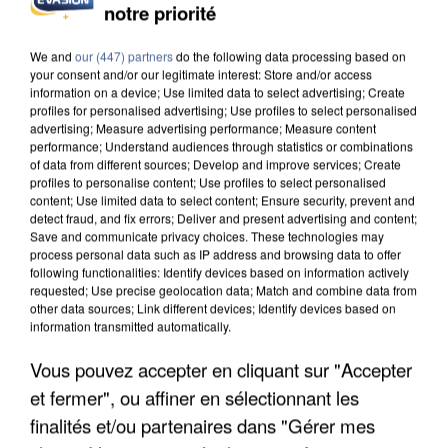
notre priorité
INCENDIES : L’ÎLE-DE-FRANCE LANCE UN ÉLAN
DE SOLIDARITÉ AVEC LES...
We and
our (447) partners
do the following data processing based on
your consent and/or our legitimate interest: Store and/or access
information on a device; Use limited data to select advertising; Create
profiles for personalised advertising; Use profiles to select personalised
advertising; Measure advertising performance; Measure content
performance; Understand audiences through statistics or combinations
of data from different sources; Develop and improve services; Create
profiles to personalise content; Use profiles to select personalised
content; Use limited data to select content; Ensure security, prevent and
detect fraud, and fix errors; Deliver and present advertising and content;
Save and communicate privacy choices. These technologies may
process personal data such as IP address and browsing data to offer
following functionalities: Identify devices based on information actively
requested; Use precise geolocation data; Match and combine data from
other data sources; Link different devices; Identify devices based on
information transmitted automatically.
Vous pouvez accepter en cliquant sur "Accepter
et fermer", ou affiner en sélectionnant les
APRÈS TOUTES CES CANICULES, LES REFUGES
DE FAUNE SAUVAGE SONT...
finalités et/ou partenaires dans "Gérer mes