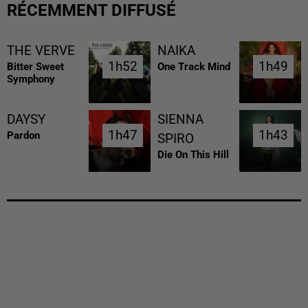
RÉCEMMENT DIFFUSÉ
THE VERVE
NAIKA
1h52
1h52
1h49
1h49
Bitter Sweet
One Track Mind
Symphony
DAYSY
SIENNA
1h47
1h47
1h43
1h43
Pardon
SPIRO
Die On This Hill