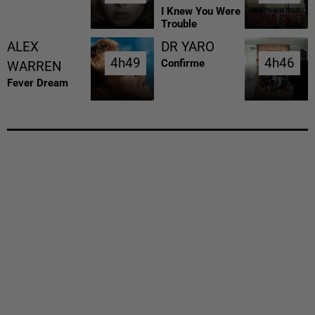
I Knew You Were
Trouble
ALEX
DR YARO
4h49
4h49
4h46
4h46
Confirme
WARREN
Fever Dream