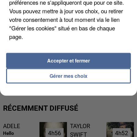
préférences ne s'appliqueront que pour ce site.
Vous pouvez mettre à jour vos choix, ou retirer
votre consentement à tout moment via le lien
"Gérer les cookies" situé en bas de chaque
page.
Accepter et fermer
L’UN DES FONDATEURS SUPPOSÉS DE LA DZ
MAFIA INTERPELLÉ EN ALGÉRIE
Gérer mes choix
RÉCEMMENT DIFFUSÉ
ADELE
TAYLOR
4h56
4h56
4h52
4h52
Hello
SWIFT