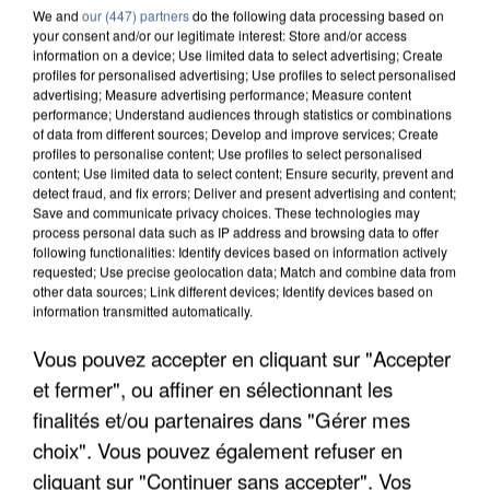
We and
our (447) partners
do the following data processing based on
your consent and/or our legitimate interest: Store and/or access
information on a device; Use limited data to select advertising; Create
profiles for personalised advertising; Use profiles to select personalised
advertising; Measure advertising performance; Measure content
performance; Understand audiences through statistics or combinations
of data from different sources; Develop and improve services; Create
profiles to personalise content; Use profiles to select personalised
content; Use limited data to select content; Ensure security, prevent and
detect fraud, and fix errors; Deliver and present advertising and content;
Save and communicate privacy choices. These technologies may
process personal data such as IP address and browsing data to offer
following functionalities: Identify devices based on information actively
requested; Use precise geolocation data; Match and combine data from
other data sources; Link different devices; Identify devices based on
information transmitted automatically.
APRÈS TOUTES CES CANICULES, LES REFUGES
Vous pouvez accepter en cliquant sur "Accepter
DE FAUNE SAUVAGE SONT...
et fermer", ou affiner en sélectionnant les
finalités et/ou partenaires dans "Gérer mes
choix". Vous pouvez également refuser en
cliquant sur "Continuer sans accepter". Vos