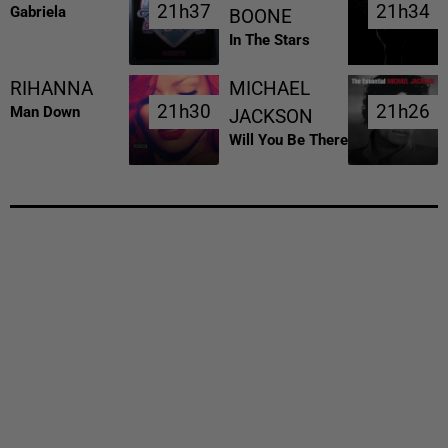
21h37
21h37
21h34
21h34
Gabriela
BOONE
In The Stars
RIHANNA
MICHAEL
21h30
21h30
21h26
21h26
Man Down
JACKSON
Will You Be There