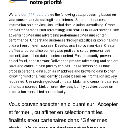
INCENDIES : L’ÎLE-DE-FRANCE LANCE UN ÉLAN
notre priorité
DE SOLIDARITÉ AVEC LES...
We and
our (447) partners
do the following data processing based on
your consent and/or our legitimate interest: Store and/or access
information on a device; Use limited data to select advertising; Create
profiles for personalised advertising; Use profiles to select personalised
advertising; Measure advertising performance; Measure content
performance; Understand audiences through statistics or combinations
of data from different sources; Develop and improve services; Create
profiles to personalise content; Use profiles to select personalised
content; Use limited data to select content; Ensure security, prevent and
detect fraud, and fix errors; Deliver and present advertising and content;
Save and communicate privacy choices. These technologies may
process personal data such as IP address and browsing data to offer
following functionalities: Identify devices based on information actively
requested; Use precise geolocation data; Match and combine data from
other data sources; Link different devices; Identify devices based on
information transmitted automatically.
Vous pouvez accepter en cliquant sur "Accepter
APRÈS TOUTES CES CANICULES, LES REFUGES
et fermer", ou affiner en sélectionnant les
DE FAUNE SAUVAGE SONT...
finalités et/ou partenaires dans "Gérer mes
choix". Vous pouvez également refuser en