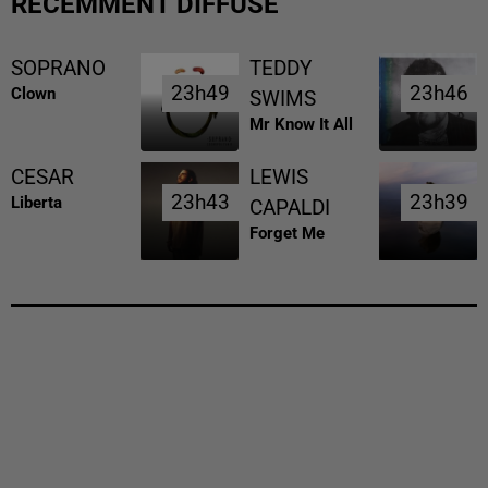
RÉCEMMENT DIFFUSÉ
SOPRANO
TEDDY
23h49
23h49
23h46
23h46
Clown
SWIMS
Mr Know It All
CESAR
LEWIS
23h43
23h43
23h39
23h39
Liberta
CAPALDI
Forget Me