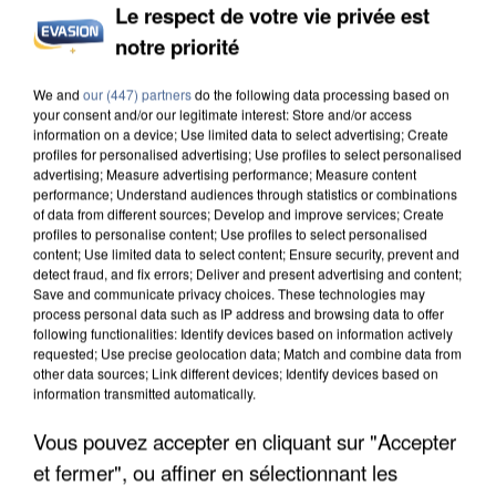
Le respect de votre vie privée est
INCENDIES : L’ÎLE-DE-FRANCE LANCE UN ÉLAN
DE SOLIDARITÉ AVEC LES...
notre priorité
We and
our (447) partners
do the following data processing based on
your consent and/or our legitimate interest: Store and/or access
information on a device; Use limited data to select advertising; Create
profiles for personalised advertising; Use profiles to select personalised
advertising; Measure advertising performance; Measure content
performance; Understand audiences through statistics or combinations
of data from different sources; Develop and improve services; Create
profiles to personalise content; Use profiles to select personalised
content; Use limited data to select content; Ensure security, prevent and
detect fraud, and fix errors; Deliver and present advertising and content;
Save and communicate privacy choices. These technologies may
process personal data such as IP address and browsing data to offer
following functionalities: Identify devices based on information actively
requested; Use precise geolocation data; Match and combine data from
other data sources; Link different devices; Identify devices based on
information transmitted automatically.
Vous pouvez accepter en cliquant sur "Accepter
APRÈS TOUTES CES CANICULES, LES REFUGES
DE FAUNE SAUVAGE SONT...
et fermer", ou affiner en sélectionnant les