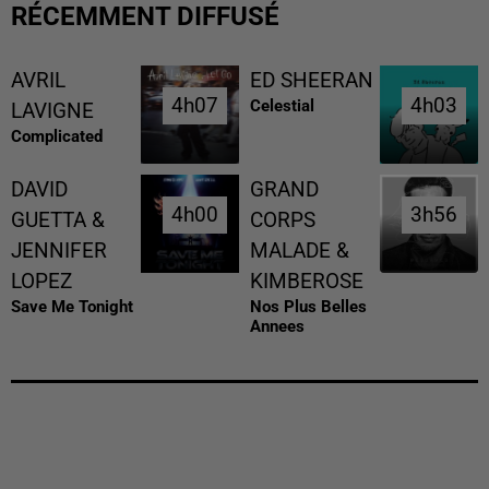
RÉCEMMENT DIFFUSÉ
AVRIL
ED SHEERAN
4h07
4h07
4h03
4h03
Celestial
LAVIGNE
Complicated
DAVID
GRAND
4h00
4h00
3h56
3h56
GUETTA &
CORPS
JENNIFER
MALADE &
LOPEZ
KIMBEROSE
Save Me Tonight
Nos Plus Belles
Annees