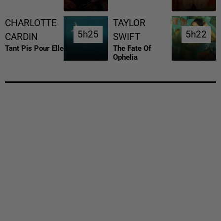
CHARLOTTE
TAYLOR
5h25
5h25
5h22
5h22
CARDIN
SWIFT
Tant Pis Pour Elle
The Fate Of
Ophelia