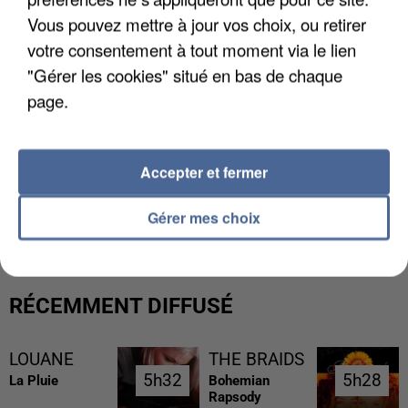
Vous pouvez mettre à jour vos choix, ou retirer
votre consentement à tout moment via le lien
"Gérer les cookies" situé en bas de chaque
page.
Accepter et fermer
L’UN DES FONDATEURS SUPPOSÉS DE LA DZ
MAFIA INTERPELLÉ EN ALGÉRIE
Gérer mes choix
RÉCEMMENT DIFFUSÉ
LOUANE
THE BRAIDS
5h32
5h32
5h28
5h28
La Pluie
Bohemian
Rapsody