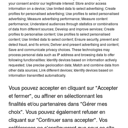
your consent and/or our legitimate interest: Store and/or access
information on a device; Use limited data to select advertising; Create
profiles for personalised advertising; Use profiles to select personalised
advertising; Measure advertising performance; Measure content
performance; Understand audiences through statistics or combinations
of data from different sources; Develop and improve services; Create
profiles to personalise content; Use profiles to select personalised
content; Use limited data to select content; Ensure security, prevent and
detect fraud, and fix errors; Deliver and present advertising and content;
Save and communicate privacy choices. These technologies may
process personal data such as IP address and browsing data to offer
following functionalities: Identify devices based on information actively
requested; Use precise geolocation data; Match and combine data from
other data sources; Link different devices; Identify devices based on
information transmitted automatically.
APRÈS TOUTES CES CANICULES, LES REFUGES
DE FAUNE SAUVAGE SONT...
Vous pouvez accepter en cliquant sur "Accepter
et fermer", ou affiner en sélectionnant les
finalités et/ou partenaires dans "Gérer mes
choix". Vous pouvez également refuser en
cliquant sur "Continuer sans accepter". Vos
préférences ne s'appliqueront que pour ce site.