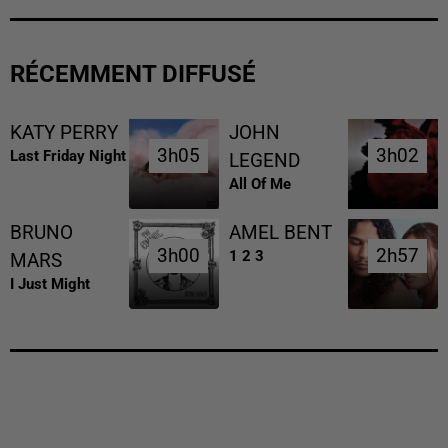
RÉCEMMENT DIFFUSÉ
KATY PERRY
JOHN
3h05
3h05
3h02
3h02
Last Friday Night
LEGEND
All Of Me
BRUNO
AMEL BENT
3h00
3h00
2h57
2h57
1 2 3
MARS
I Just Might