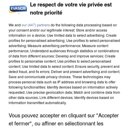
Le respect de votre vie privée est
notre priorité
INCENDIES : L’ÎLE-DE-FRANCE LANCE UN ÉLAN
We and
our (447) partners
do the following data processing based on
DE SOLIDARITÉ AVEC LES...
your consent and/or our legitimate interest: Store and/or access
information on a device; Use limited data to select advertising; Create
profiles for personalised advertising; Use profiles to select personalised
advertising; Measure advertising performance; Measure content
performance; Understand audiences through statistics or combinations
of data from different sources; Develop and improve services; Create
profiles to personalise content; Use profiles to select personalised
content; Use limited data to select content; Ensure security, prevent and
detect fraud, and fix errors; Deliver and present advertising and content;
Save and communicate privacy choices. These technologies may
process personal data such as IP address and browsing data to offer
following functionalities: Identify devices based on information actively
requested; Use precise geolocation data; Match and combine data from
other data sources; Link different devices; Identify devices based on
information transmitted automatically.
Vous pouvez accepter en cliquant sur "Accepter
et fermer", ou affiner en sélectionnant les