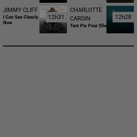
JIMMY CLIFF
CHARLOTTE
12h31
12h31
12h28
12h28
I Can See Clearly
CARDIN
Now
Tant Pis Pour Elle