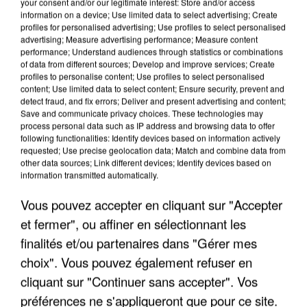
your consent and/or our legitimate interest: Store and/or access
information on a device; Use limited data to select advertising; Create
profiles for personalised advertising; Use profiles to select personalised
advertising; Measure advertising performance; Measure content
performance; Understand audiences through statistics or combinations
of data from different sources; Develop and improve services; Create
profiles to personalise content; Use profiles to select personalised
content; Use limited data to select content; Ensure security, prevent and
detect fraud, and fix errors; Deliver and present advertising and content;
Save and communicate privacy choices. These technologies may
process personal data such as IP address and browsing data to offer
following functionalities: Identify devices based on information actively
requested; Use precise geolocation data; Match and combine data from
other data sources; Link different devices; Identify devices based on
APRÈS TOUTES CES CANICULES, LES REFUGES
information transmitted automatically.
DE FAUNE SAUVAGE SONT...
Vous pouvez accepter en cliquant sur "Accepter
et fermer", ou affiner en sélectionnant les
finalités et/ou partenaires dans "Gérer mes
choix". Vous pouvez également refuser en
cliquant sur "Continuer sans accepter". Vos
préférences ne s'appliqueront que pour ce site.