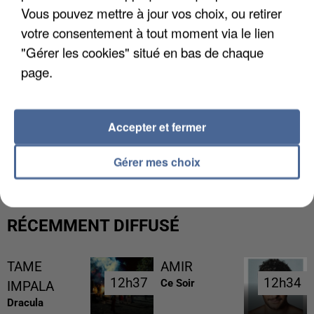
Vous pouvez mettre à jour vos choix, ou retirer
votre consentement à tout moment via le lien
"Gérer les cookies" situé en bas de chaque
page.
Accepter et fermer
L’UN DES FONDATEURS SUPPOSÉS DE LA DZ
MAFIA INTERPELLÉ EN ALGÉRIE
Gérer mes choix
RÉCEMMENT DIFFUSÉ
TAME
AMIR
12h37
12h37
12h34
12h34
Ce Soir
IMPALA
Dracula