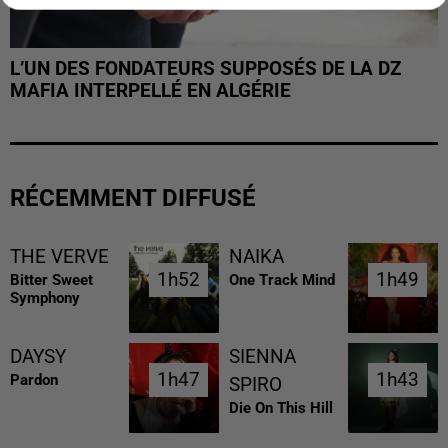
L’UN DES FONDATEURS SUPPOSÉS DE LA DZ
MAFIA INTERPELLÉ EN ALGÉRIE
RÉCEMMENT DIFFUSÉ
THE VERVE
NAIKA
1h52
1h52
1h49
1h49
Bitter Sweet
One Track Mind
Symphony
DAYSY
SIENNA
1h47
1h47
1h43
1h43
Pardon
SPIRO
Die On This Hill