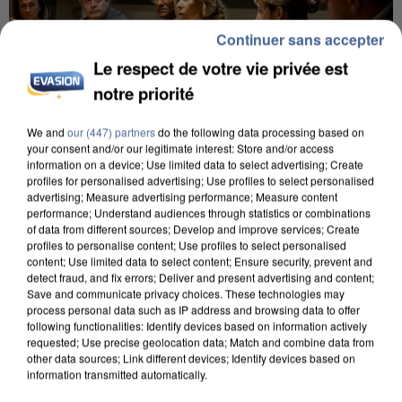
Continuer sans accepter
Le respect de votre vie privée est
notre priorité
We and
our (447) partners
do the following data processing based on
your consent and/or our legitimate interest: Store and/or access
information on a device; Use limited data to select advertising; Create
INCENDIES : L’ÎLE-DE-FRANCE LANCE UN ÉLAN
profiles for personalised advertising; Use profiles to select personalised
DE SOLIDARITÉ AVEC LES...
advertising; Measure advertising performance; Measure content
performance; Understand audiences through statistics or combinations
of data from different sources; Develop and improve services; Create
profiles to personalise content; Use profiles to select personalised
content; Use limited data to select content; Ensure security, prevent and
detect fraud, and fix errors; Deliver and present advertising and content;
Save and communicate privacy choices. These technologies may
process personal data such as IP address and browsing data to offer
following functionalities: Identify devices based on information actively
requested; Use precise geolocation data; Match and combine data from
other data sources; Link different devices; Identify devices based on
information transmitted automatically.