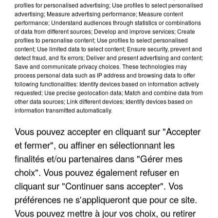
profiles for personalised advertising; Use profiles to select personalised
advertising; Measure advertising performance; Measure content
performance; Understand audiences through statistics or combinations
of data from different sources; Develop and improve services; Create
profiles to personalise content; Use profiles to select personalised
content; Use limited data to select content; Ensure security, prevent and
detect fraud, and fix errors; Deliver and present advertising and content;
Save and communicate privacy choices. These technologies may
process personal data such as IP address and browsing data to offer
following functionalities: Identify devices based on information actively
requested; Use precise geolocation data; Match and combine data from
UN SECOND CADRE DE LA DZ MAFIA
other data sources; Link different devices; Identify devices based on
INTERPELLÉ EN ALGÉRIE
information transmitted automatically.
Vous pouvez accepter en cliquant sur "Accepter
et fermer", ou affiner en sélectionnant les
finalités et/ou partenaires dans "Gérer mes
choix". Vous pouvez également refuser en
cliquant sur "Continuer sans accepter". Vos
préférences ne s'appliqueront que pour ce site.
Vous pouvez mettre à jour vos choix, ou retirer