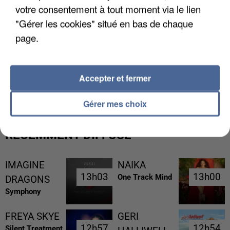
votre consentement à tout moment via le lien
"Gérer les cookies" situé en bas de chaque
page.
UNE TOURISTE DE L’OISE EMPORTÉE PAR UNE
Accepter et fermer
COULÉE DE BOUE EN HAUTE-SAVOIE
Gérer mes choix
RÉCEMMENT DIFFUSÉ
IMAGINE
NAIKA
13h03
13h03
13h00
13h00
One Track Mind
DRAGONS
Symphony
FREYA SKYE
GERI
12h57
12h57
12h54
12h54
Silent Treatment