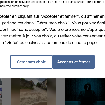
Un fléau qui dure depuis le début même du
eolocation data; Match and combine data from other data sources; Link different de
nsmitted automatically.
rmes ont ainsi reçu 174 appels de particuliers se
sur la même période l'année dernière. Policiers et
pter en cliquant sur "Accepter et fermer", ou affiner en
mment durant ce week-end à Thorigny-sur-Marne,
/ou partenaires dans "Gérer mes choix". Vous pouvez éga
levé 150 infractions. Et 44 véhicules ont été saisis 
"Continuer sans accepter". Vos préférences ne s'appliqu
eurs voitures et même un utilitaire. Et la préfecture
uvez mettre à jour vos choix, ou retirer votre consenteme
s jours qui viennent.
en "Gérer les cookies" situé en bas de chaque page.
Gérer mes choix
Accepter et fermer