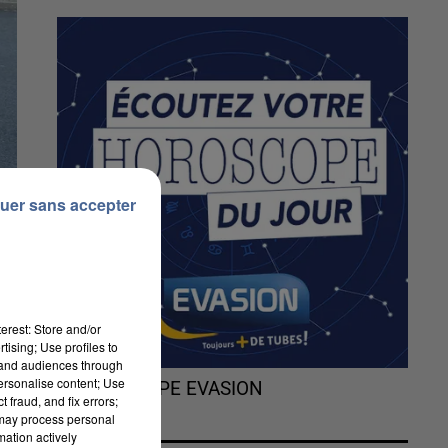
uer sans accepter
erest: Store and/or
tising; Use profiles to
tand audiences through
personalise content; Use
L'HOROSCOPE EVASION
 fraud, and fix errors;
 may process personal
et
mation actively