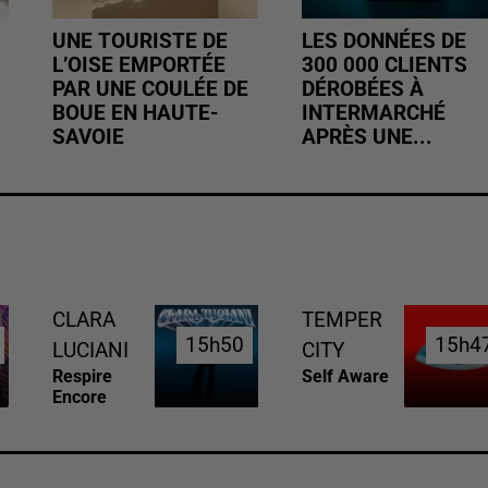
UNE TOURISTE DE
LES DONNÉES DE
L’OISE EMPORTÉE
300 000 CLIENTS
PAR UNE COULÉE DE
DÉROBÉES À
BOUE EN HAUTE-
INTERMARCHÉ
SAVOIE
APRÈS UNE...
CLARA
TEMPER
15h50
15h50
15h4
15h4
LUCIANI
CITY
Respire
Self Aware
Encore