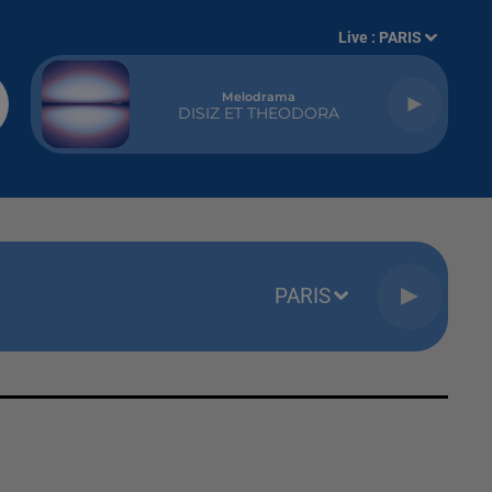
Live :
PARIS
Melodrama
DISIZ ET THEODORA
PARIS