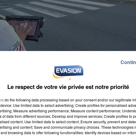
Contin
Le respect de votre vie privée est notre priorité
ers
do the following data processing based on your consent and/or our legitimate int
device; Use limited data to select advertising; Create profiles for personalised adver
vertising; Measure advertising performance; Measure content performance; Unders
ns of data from different sources; Develop and improve services; Create profiles to 
alised content; Use limited data to select content; Ensure security, prevent and detect
ertising and content; Save and communicate privacy choices. These technologies
ns tout le département face au retour du beau temps 
and browsing data to offer following functionalities: Identify devices based on infor