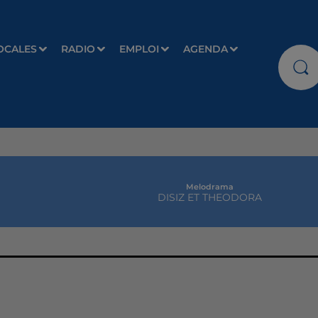
OCALES
RADIO
EMPLOI
AGENDA
Melodrama
DISIZ ET THEODORA