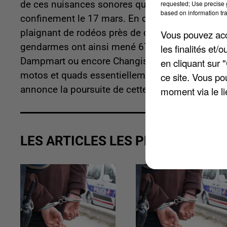
de ces nuisances sonores qui l'accompagnent. 
requested; Use precise g
based on information tra
confinement le 17 mars. En deux mois, les genda
plaignant de rodéos près de chez eux contre 73 
Vous pouvez acce
gendarmes ont ainsi mené 67 opérations, nota
les finalités et
Dampmart ou encore Changis-sur-Marne. Ils ont re
en cliquant sur 
motos et quads essentiellement, mais aussi plusi
ce site. Vous po
annonce la poursuite de cette répression dans le
moment via le li
LES ARTICLES LES PLUS VUS