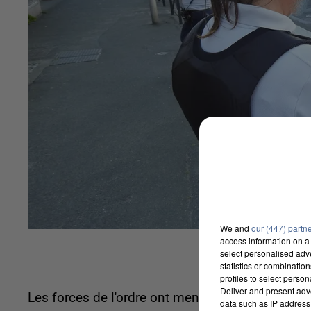
We and
our (447) partn
access information on a 
select personalised ad
statistics or combinatio
profiles to select person
Deliver and present adv
Les forces de l'ordre ont mené des contrôles da
data such as IP address 