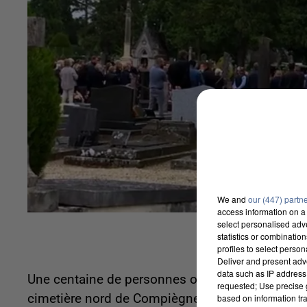
We and
our (447) partn
access information on a 
select personalised ad
statistics or combinatio
profiles to select person
Deliver and present adv
data such as IP address 
Une centaine de personnes ont procédé à l'inhu
requested; Use precise g
cimetière nord de Compiègne, relate
Le Courrier
based on information tra