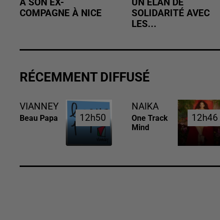
À SON EX-
UN ÉLAN DE
COMPAGNE À NICE
SOLIDARITÉ AVEC
LES...
RÉCEMMENT DIFFUSÉ
VIANNEY
NAIKA
12h50
12h50
12h46
12h46
Beau Papa
One Track
Mind