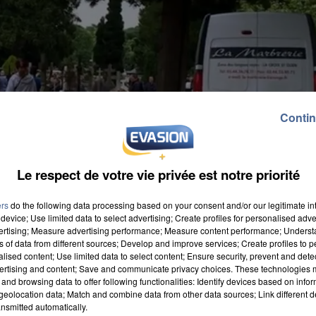
Contin
Le respect de votre vie privée est notre priorité
ers
do the following data processing based on your consent and/or our legitimate int
device; Use limited data to select advertising; Create profiles for personalised adver
vertising; Measure advertising performance; Measure content performance; Unders
ns of data from different sources; Develop and improve services; Create profiles to 
alised content; Use limited data to select content; Ensure security, prevent and detect
ertising and content; Save and communicate privacy choices. These technologies
and browsing data to offer following functionalities: Identify devices based on infor
mation de l'un de leurs proches, samedi matin au
eolocation data; Match and combine data from other data sources; Link different de
 Picard
. Le cortège, composé de gens du voyage, est
nsmitted automatically.