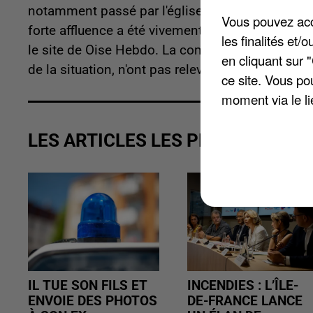
notamment passé par l'église du Meux. Le nombr
Vous pouvez acce
forte affluence a été vivement commentée sur les
les finalités et
le site de Oise Hebdo. La compagnie de gendarm
en cliquant sur 
de la situation, n'ont pas relevé d'infraction.
ce site. Vous po
moment via le li
LES ARTICLES LES PLUS VUS
IL TUE SON FILS ET
INCENDIES : L’ÎLE-
ENVOIE DES PHOTOS
DE-FRANCE LANCE