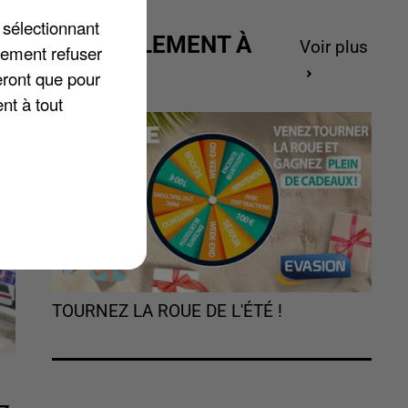
 sélectionnant
r
ACTUELLEMENT À
Voir plus
lement refuser
s
GAGNER
eront que pour
nt à tout
TOURNEZ LA ROUE DE L'ÉTÉ !