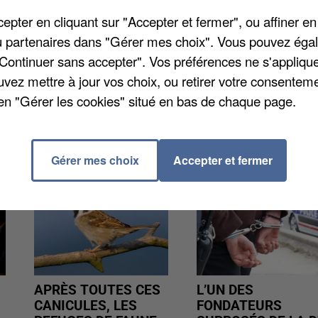
e de personnes autorisées est restreint à 20. Cette
pter en cliquant sur "Accepter et fermer", ou affiner en
 réseaux sociaux, suite à la diffusion d'une vidéo su
/ou partenaires dans "Gérer mes choix". Vous pouvez éga
erie de Compiègne et la police nationale, informée
"Continuer sans accepter". Vos préférences ne s'appliqu
uvez mettre à jour vos choix, ou retirer votre consenteme
en "Gérer les cookies" situé en bas de chaque page.
Gérer mes choix
Accepter et fermer
APRÈS TOUTES CES
L’UN DES
CANICULES, LES
FONDATEURS