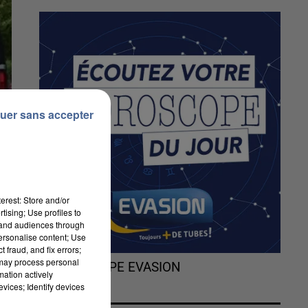
uer sans accepter
erest: Store and/or
tising; Use profiles to
tand audiences through
personalise content; Use
 fraud, and fix errors;
 may process personal
L'HOROSCOPE EVASION
mation actively
vices; Identify devices