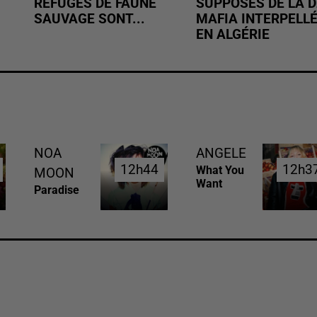
REFUGES DE FAUNE
SUPPOSÉS DE LA D
SAUVAGE SONT...
MAFIA INTERPELL
EN ALGÉRIE
NOA
ANGELE
12h44
12h44
12h3
12h3
What You
MOON
Want
Paradise