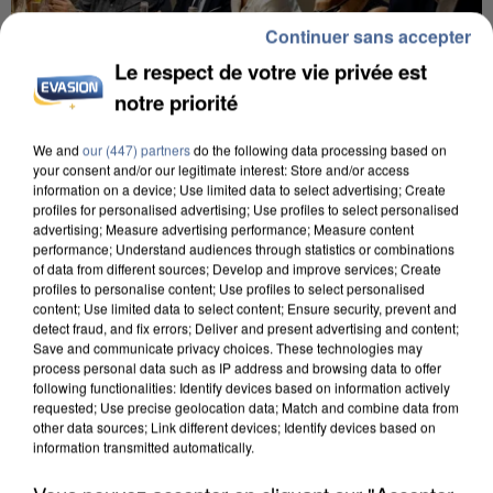
Continuer sans accepter
Le respect de votre vie privée est
notre priorité
We and
our (447) partners
do the following data processing based on
INCENDIES : L’ÎLE-DE-FRANCE LANCE UN ÉLAN
your consent and/or our legitimate interest: Store and/or access
DE SOLIDARITÉ AVEC LES...
information on a device; Use limited data to select advertising; Create
profiles for personalised advertising; Use profiles to select personalised
advertising; Measure advertising performance; Measure content
performance; Understand audiences through statistics or combinations
of data from different sources; Develop and improve services; Create
profiles to personalise content; Use profiles to select personalised
content; Use limited data to select content; Ensure security, prevent and
detect fraud, and fix errors; Deliver and present advertising and content;
Save and communicate privacy choices. These technologies may
process personal data such as IP address and browsing data to offer
following functionalities: Identify devices based on information actively
requested; Use precise geolocation data; Match and combine data from
other data sources; Link different devices; Identify devices based on
information transmitted automatically.