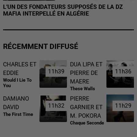
L’UN DES FONDATEURS SUPPOSÉS DE LA DZ
MAFIA INTERPELLÉ EN ALGÉRIE
RÉCEMMENT DIFFUSÉ
CHARLES ET
DUA LIPA ET
11h39
11h39
11h36
11h36
EDDIE
PIERRE DE
Would I Lie To
MAERE
You
These Walls
DAMIANO
PIERRE
11h32
11h32
11h29
11h29
DAVID
GARNIER ET
The First Time
M. POKORA
Chaque Seconde