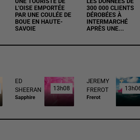
UNE TOURISTE DE
LES DONNÉES DE
L’OISE EMPORTÉE
300 000 CLIENTS
PAR UNE COULÉE DE
DÉROBÉES À
BOUE EN HAUTE-
INTERMARCHÉ
SAVOIE
APRÈS UNE...
ED
JEREMY
13h08
13h08
13h0
13h0
SHEERAN
FREROT
Sapphire
Frerot