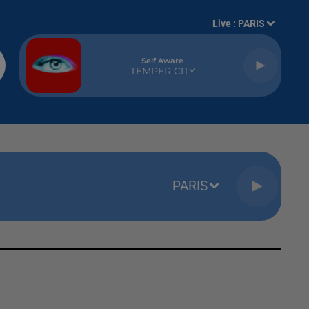
Live :
PARIS
Self Aware
TEMPER CITY
PARIS