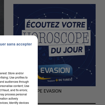
uer sans accepter
erest: Store and/or
tising; Use profiles to
tand audiences through
personalise content; Use
 fraud, and fix errors;
L'HOROSCOPE EVASION
 may process personal
mation actively
vices; Identify devices