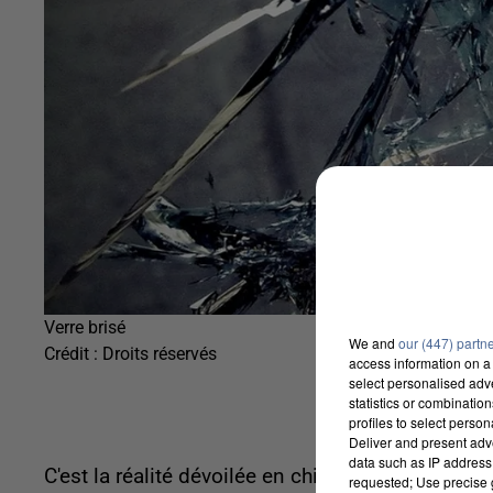
Verre brisé
We and
our (447) partn
Crédit :
Droits réservés
access information on a 
select personalised ad
statistics or combinatio
profiles to select person
Deliver and present adv
data such as IP address 
C'est la réalité dévoilée en chiffres par le minis
requested; Use precise g