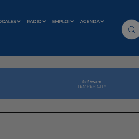
OCALES
RADIO
EMPLOI
AGENDA
Self Aware
TEMPER CITY