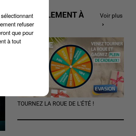
ACTUELLEMENT À
 sélectionnant
Voir plus
e
GAGNER
lement refuser
eront que pour
nt à tout
TOURNEZ LA ROUE DE L'ÉTÉ !