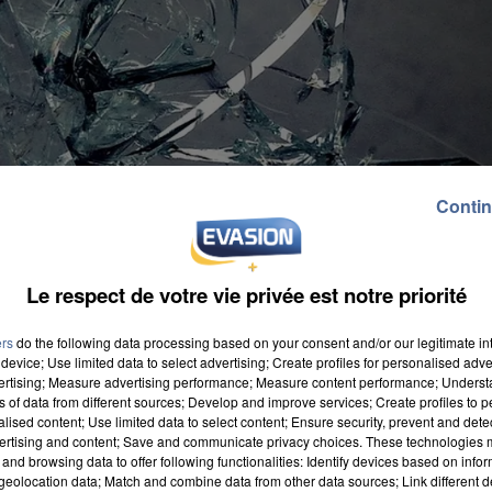
Contin
Le respect de votre vie privée est notre priorité
ers
do the following data processing based on your consent and/or our legitimate int
device; Use limited data to select advertising; Create profiles for personalised adver
vertising; Measure advertising performance; Measure content performance; Unders
ns of data from different sources; Develop and improve services; Create profiles to 
alised content; Use limited data to select content; Ensure security, prevent and detect
ertising and content; Save and communicate privacy choices. These technologies
and browsing data to offer following functionalities: Identify devices based on infor
tère de l'Intérieur. Nous avons consulté les
documents
eolocation data; Match and combine data from other data sources; Link different de