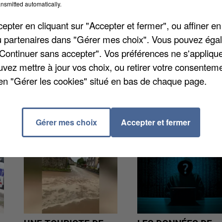
nsmitted automatically.
 par département, avec un cumul de 2023 à 2025.
a eu 1.083 auteurs de cambriolages. Parmi eux, 177
pter en cliquant sur "Accepter et fermer", ou affiner en
. Un taux plutôt moyen. Le département qui compte l
/ou partenaires dans "Gérer mes choix". Vous pouvez éga
, avec 47%.
"Continuer sans accepter". Vos préférences ne s'appliqu
uvez mettre à jour vos choix, ou retirer votre consenteme
en "Gérer les cookies" situé en bas de chaque page.
Gérer mes choix
Accepter et fermer