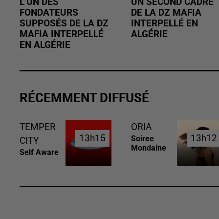
L’UN DES
UN SECOND CADRE
FONDATEURS
DE LA DZ MAFIA
SUPPOSÉS DE LA DZ
INTERPELLÉ EN
MAFIA INTERPELLÉ
ALGÉRIE
EN ALGÉRIE
RÉCEMMENT DIFFUSÉ
TEMPER
ORIA
13h15
13h15
13h12
13h12
Soiree
CITY
Mondaine
Self Aware