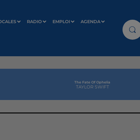
OCALES
RADIO
EMPLOI
AGENDA
The Fate Of Ophelia
TAYLOR SWIFT