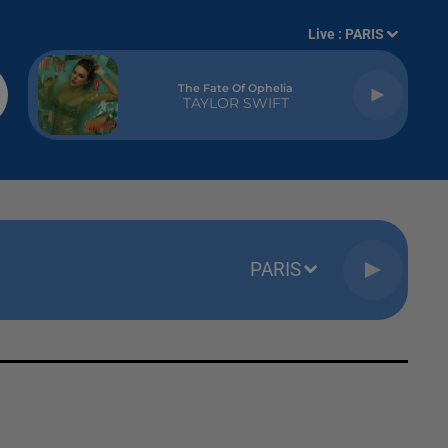
Live :
PARIS
The Fate Of Ophelia
TAYLOR SWIFT
PARIS