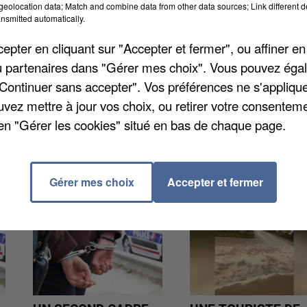
eolocation data; Match and combine data from other data sources; Link different de
 par département, avec un cumul de 2023 à 2025. En
nsmitted automatically.
u 1.585 auteurs de cambriolages. Parmi eux, 439
pter en cliquant sur "Accepter et fermer", ou affiner en
. Un taux plutôt moyen. Le département qui compte l
/ou partenaires dans "Gérer mes choix". Vous pouvez éga
, avec 47%.
"Continuer sans accepter". Vos préférences ne s'appliqu
uvez mettre à jour vos choix, ou retirer votre consenteme
en "Gérer les cookies" situé en bas de chaque page.
Gérer mes choix
Accepter et fermer