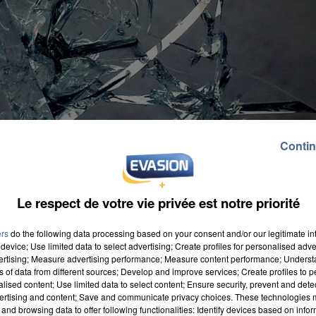
Contin
Le respect de votre vie privée est notre priorité
ers
do the following data processing based on your consent and/or our legitimate int
device; Use limited data to select advertising; Create profiles for personalised adver
vertising; Measure advertising performance; Measure content performance; Unders
ns of data from different sources; Develop and improve services; Create profiles to 
alised content; Use limited data to select content; Ensure security, prevent and detect
ertising and content; Save and communicate privacy choices. These technologies
tère de l'Intérieur. Nous avons consulté les
documents
and browsing data to offer following functionalities: Identify devices based on infor