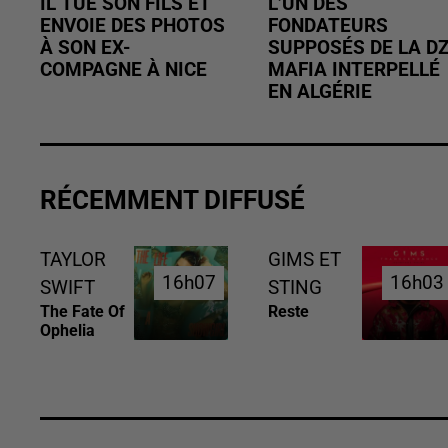
IL TUE SON FILS ET
L’UN DES
ENVOIE DES PHOTOS
FONDATEURS
À SON EX-
SUPPOSÉS DE LA D
COMPAGNE À NICE
MAFIA INTERPELLÉ
EN ALGÉRIE
RÉCEMMENT DIFFUSÉ
TAYLOR
GIMS ET
16h07
16h07
16h03
16h03
SWIFT
STING
The Fate Of
Reste
Ophelia