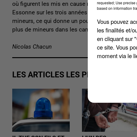
requested; Use precise g
où figurent les mis en caus
e majeurs et mineurs
based on information tra
Essonne sur les trois années étudiées, il y a e
Vous pouvez acce
mineurs, ce qui donne un pourcentage de 27,7%
les finalités et
plus de mineurs dans les cambrioleurs est Paris
en cliquant sur 
ce site. Vous po
Nicolas Chacun
moment via le li
LES ARTICLES LES PLUS VUS