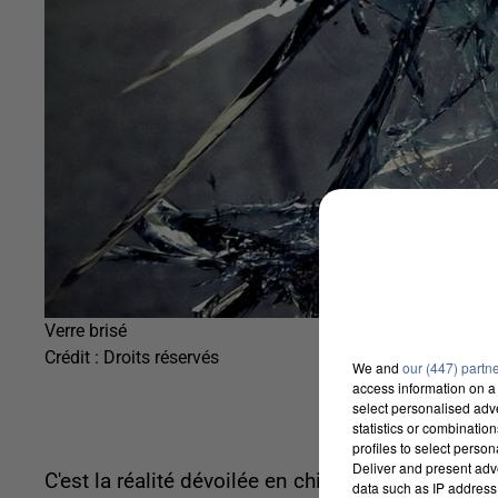
Verre brisé
Crédit :
Droits réservés
We and
our (447) partn
access information on a 
select personalised ad
statistics or combinatio
profiles to select person
Deliver and present adv
C'est la réalité dévoilée en chiffres par le minis
data such as IP address 