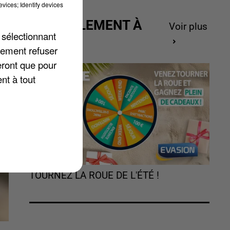
vices; Identify devices
ACTUELLEMENT À
Voir plus
 sélectionnant
e
GAGNER
lement refuser
eront que pour
nt à tout
TOURNEZ LA ROUE DE L'ÉTÉ !