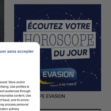
uer sans accepter
erest: Store and/or
tising; Use profiles to
tand audiences through
personalise content; Use
L'HOROSCOPE EVASION
 fraud, and fix errors;
 may process personal
mation actively