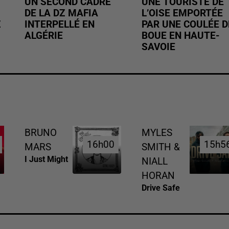
UN SECOND CADRE
UNE TOURISTE DE
DE LA DZ MAFIA
L’OISE EMPORTÉE
Z
INTERPELLÉ EN
PAR UNE COULÉE D
ALGÉRIE
BOUE EN HAUTE-
SAVOIE
BRUNO
MYLES
16h00
16h00
15h5
15h5
MARS
SMITH &
I Just Might
NIALL
HORAN
Drive Safe