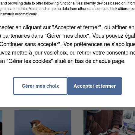
and browsing data to offer following functionalities: Identify devices based on infor
eolocation data; Match and combine data from other data sources; Link different de
 Paris pour éviter des fermetures d’établissements da
nsmitted automatically.
es réflexions sont en cours au sein des rectorats de
pter en cliquant sur "Accepter et fermer", ou affiner en
ectations. Mais les parents et les syndicats sont
/ou partenaires dans "Gérer mes choix". Vous pouvez éga
ngés et qui préféreraient que des places soient créées
"Continuer sans accepter". Vos préférences ne s'appliqu
uvez mettre à jour vos choix, ou retirer votre consenteme
en "Gérer les cookies" situé en bas de chaque page.
Gérer mes choix
Accepter et fermer