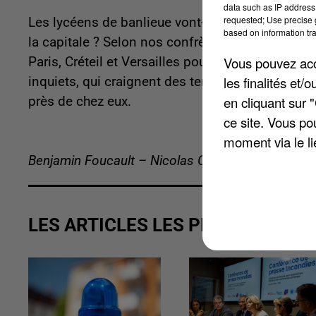
data such as IP address 
requested; Use precise g
Les lycéens de banlieue vont-ils être envoyés à
based on information tra
la capitale ? Selon nos confrères du Parisien, d
Vous pouvez acce
Paris, Créteil et Versailles pour repenser les aff
les finalités et
inquiets, qui craignent des temps de trajet allo
en cliquant sur 
près de chez eux.
ce site. Vous po
moment via le li
Benjamin Foucault – Nicolas Chacun
LES ARTICLES LES PLUS VUS