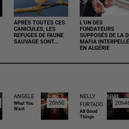
APRÈS TOUTES CES
L’UN DES
CANICULES, LES
FONDATEURS
REFUGES DE FAUNE
SUPPOSÉS DE LA D
SAUVAGE SONT...
MAFIA INTERPELL
EN ALGÉRIE
ANGELE
NELLY
20h50
20h50
20h4
20h4
What You
FURTADO
Want
All Good
Things