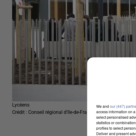
Lycéens
We and
our (447) partn
access information on a 
Crédit :
Conseil régional d'Ile-de-France
select personalised ad
statistics or combinatio
profiles to select person
Deliver and present adv