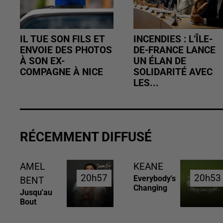
IL TUE SON FILS ET
INCENDIES : L’ÎLE-
ENVOIE DES PHOTOS
DE-FRANCE LANCE
À SON EX-
UN ÉLAN DE
COMPAGNE À NICE
SOLIDARITÉ AVEC
LES...
RÉCEMMENT DIFFUSÉ
AMEL
KEANE
20h57
20h57
20h53
20h53
Everybody's
BENT
Changing
Jusqu'au
Bout