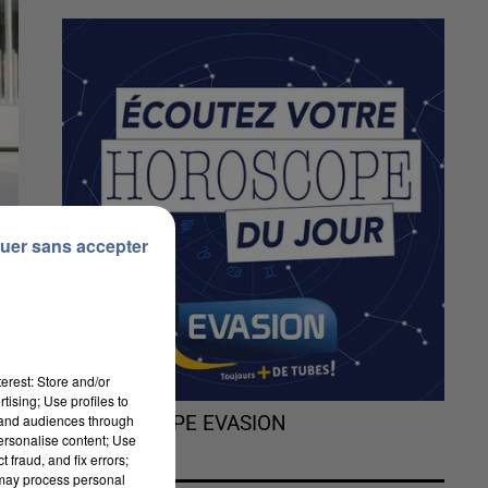
uer sans accepter
erest: Store and/or
tising; Use profiles to
tand audiences through
L'HOROSCOPE EVASION
personalise content; Use
 fraud, and fix errors;
 may process personal