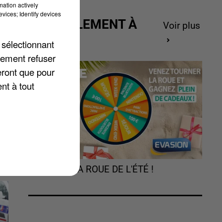
mation actively
vices; Identify devices
ns
ACTUELLEMENT À
Voir plus
GAGNER
 sélectionnant
lement refuser
eront que pour
nt à tout
TOURNEZ LA ROUE DE L'ÉTÉ !