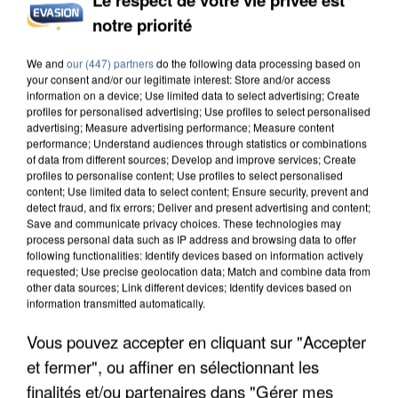
notre priorité
INCENDIES : L’ÎLE-DE-FRANCE LANCE UN ÉLAN
DE SOLIDARITÉ AVEC LES...
We and
our (447) partners
do the following data processing based on
your consent and/or our legitimate interest: Store and/or access
information on a device; Use limited data to select advertising; Create
profiles for personalised advertising; Use profiles to select personalised
advertising; Measure advertising performance; Measure content
performance; Understand audiences through statistics or combinations
of data from different sources; Develop and improve services; Create
profiles to personalise content; Use profiles to select personalised
content; Use limited data to select content; Ensure security, prevent and
detect fraud, and fix errors; Deliver and present advertising and content;
Save and communicate privacy choices. These technologies may
process personal data such as IP address and browsing data to offer
following functionalities: Identify devices based on information actively
requested; Use precise geolocation data; Match and combine data from
other data sources; Link different devices; Identify devices based on
information transmitted automatically.
Vous pouvez accepter en cliquant sur "Accepter
et fermer", ou affiner en sélectionnant les
APRÈS TOUTES CES CANICULES, LES REFUGES
finalités et/ou partenaires dans "Gérer mes