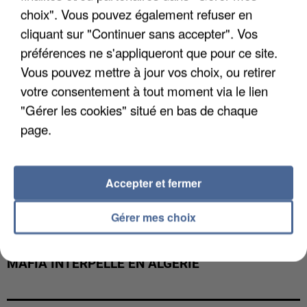
DE FAUNE SAUVAGE SONT...
choix". Vous pouvez également refuser en
cliquant sur "Continuer sans accepter". Vos
préférences ne s'appliqueront que pour ce site.
Vous pouvez mettre à jour vos choix, ou retirer
votre consentement à tout moment via le lien
"Gérer les cookies" situé en bas de chaque
page.
Accepter et fermer
Gérer mes choix
L’UN DES FONDATEURS SUPPOSÉS DE LA DZ
MAFIA INTERPELLÉ EN ALGÉRIE