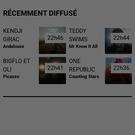
RÉCEMMENT DIFFUSÉ
KENDJI
TEDDY
22h46
22h46
22h44
22h44
GIRAC
SWIMS
Andalouse
Mr Know It All
BIGFLO ET
ONE
22h41
22h41
22h36
22h36
OLI
REPUBLIC
Picasso
Counting Stars