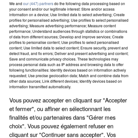
We and
our (447) partners
do the following data processing based on
your consent and/or our legitimate interest: Store and/or access
information on a device; Use limited data to select advertising; Create
profiles for personalised advertising; Use profiles to select personalised
advertising; Measure advertising performance; Measure content
performance; Understand audiences through statistics or combinations
of data from different sources; Develop and improve services; Create
profiles to personalise content; Use profiles to select personalised
content; Use limited data to select content; Ensure security, prevent and
detect fraud, and fix errors; Deliver and present advertising and content;
Save and communicate privacy choices. These technologies may
process personal data such as IP address and browsing data to offer
following functionalities: Identify devices based on information actively
requested; Use precise geolocation data; Match and combine data from
other data sources; Link different devices; Identify devices based on
information transmitted automatically.
APRÈS TOUTES CES CANICULES, LES REFUGES
Vous pouvez accepter en cliquant sur "Accepter
DE FAUNE SAUVAGE SONT...
et fermer", ou affiner en sélectionnant les
finalités et/ou partenaires dans "Gérer mes
choix". Vous pouvez également refuser en
cliquant sur "Continuer sans accepter". Vos