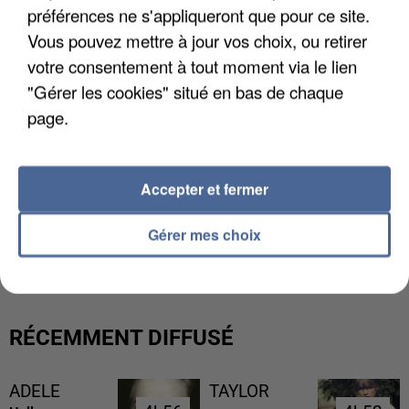
préférences ne s'appliqueront que pour ce site.
Vous pouvez mettre à jour vos choix, ou retirer
votre consentement à tout moment via le lien
"Gérer les cookies" situé en bas de chaque
page.
Accepter et fermer
L’UN DES FONDATEURS SUPPOSÉS DE LA DZ
Gérer mes choix
MAFIA INTERPELLÉ EN ALGÉRIE
RÉCEMMENT DIFFUSÉ
ADELE
TAYLOR