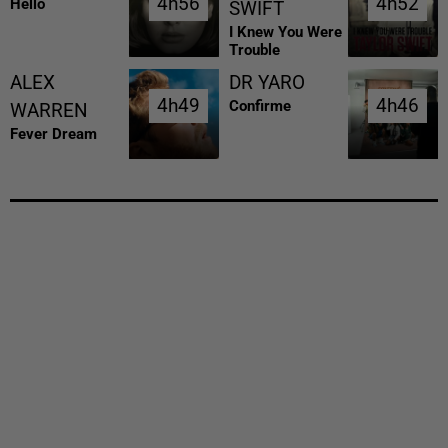
4h56
4h56
4h52
4h52
Hello
SWIFT
I Knew You Were
Trouble
ALEX
DR YARO
4h49
4h49
4h46
4h46
Confirme
WARREN
Fever Dream