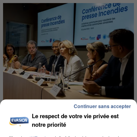
Continuer sans accepter
INCENDIES : L’ÎLE-DE-FRANCE LANCE UN ÉLAN
DE SOLIDARITÉ AVEC LES...
Le respect de votre vie privée est
notre priorité