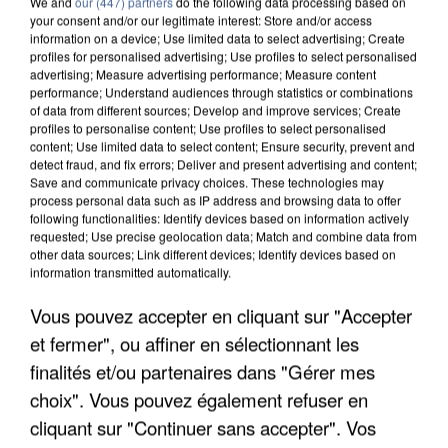
We and
our (447) partners
do the following data processing based on
your consent and/or our legitimate interest: Store and/or access
information on a device; Use limited data to select advertising; Create
profiles for personalised advertising; Use profiles to select personalised
advertising; Measure advertising performance; Measure content
performance; Understand audiences through statistics or combinations
of data from different sources; Develop and improve services; Create
profiles to personalise content; Use profiles to select personalised
content; Use limited data to select content; Ensure security, prevent and
detect fraud, and fix errors; Deliver and present advertising and content;
Save and communicate privacy choices. These technologies may
process personal data such as IP address and browsing data to offer
following functionalities: Identify devices based on information actively
requested; Use precise geolocation data; Match and combine data from
other data sources; Link different devices; Identify devices based on
information transmitted automatically.
APRÈS TOUTES CES CANICULES, LES REFUGES
DE FAUNE SAUVAGE SONT...
Vous pouvez accepter en cliquant sur "Accepter
et fermer", ou affiner en sélectionnant les
finalités et/ou partenaires dans "Gérer mes
choix". Vous pouvez également refuser en
cliquant sur "Continuer sans accepter". Vos