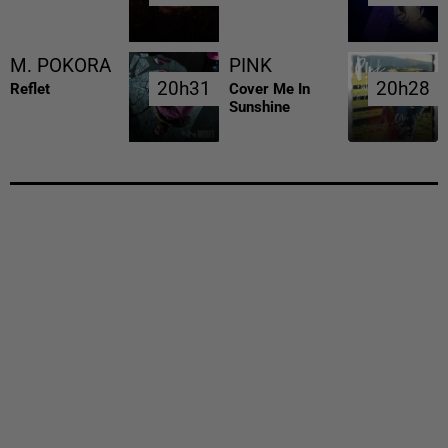
M. POKORA
PINK
20h31
20h31
20h28
20h28
Reflet
Cover Me In
Sunshine