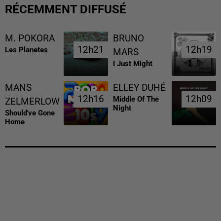
RÉCEMMENT DIFFUSÉ
M. POKORA
BRUNO
12h21
12h21
12h19
12h19
Les Planetes
MARS
I Just Might
MANS
ELLEY DUHÉ
12h16
12h16
12h09
12h09
Middle Of The
ZELMERLOW
Night
Should've Gone
Home