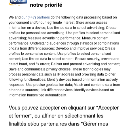
notre priorité
INCENDIES : L’ÎLE-DE-FRANCE LANCE UN ÉLAN
DE SOLIDARITÉ AVEC LES...
We and
our (447) partners
do the following data processing based on
your consent and/or our legitimate interest: Store and/or access
information on a device; Use limited data to select advertising; Create
profiles for personalised advertising; Use profiles to select personalised
advertising; Measure advertising performance; Measure content
performance; Understand audiences through statistics or combinations
of data from different sources; Develop and improve services; Create
profiles to personalise content; Use profiles to select personalised
content; Use limited data to select content; Ensure security, prevent and
detect fraud, and fix errors; Deliver and present advertising and content;
Save and communicate privacy choices. These technologies may
process personal data such as IP address and browsing data to offer
following functionalities: Identify devices based on information actively
requested; Use precise geolocation data; Match and combine data from
other data sources; Link different devices; Identify devices based on
information transmitted automatically.
Vous pouvez accepter en cliquant sur "Accepter
et fermer", ou affiner en sélectionnant les
APRÈS TOUTES CES CANICULES, LES REFUGES
DE FAUNE SAUVAGE SONT...
finalités et/ou partenaires dans "Gérer mes