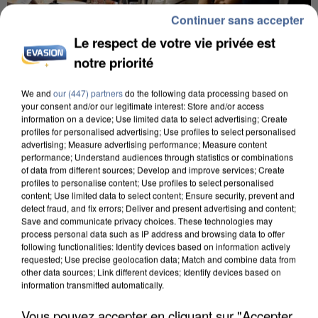
Continuer sans accepter
Le respect de votre vie privée est
notre priorité
INCENDIES : L’ÎLE-DE-FRANCE LANCE UN ÉLAN
We and
our (447) partners
do the following data processing based on
DE SOLIDARITÉ AVEC LES...
your consent and/or our legitimate interest: Store and/or access
information on a device; Use limited data to select advertising; Create
profiles for personalised advertising; Use profiles to select personalised
advertising; Measure advertising performance; Measure content
performance; Understand audiences through statistics or combinations
of data from different sources; Develop and improve services; Create
profiles to personalise content; Use profiles to select personalised
content; Use limited data to select content; Ensure security, prevent and
detect fraud, and fix errors; Deliver and present advertising and content;
Save and communicate privacy choices. These technologies may
process personal data such as IP address and browsing data to offer
following functionalities: Identify devices based on information actively
requested; Use precise geolocation data; Match and combine data from
other data sources; Link different devices; Identify devices based on
information transmitted automatically.
Vous pouvez accepter en cliquant sur "Accepter