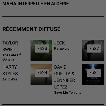
MAFIA INTERPELLÉ EN ALGÉRIE
RÉCEMMENT DIFFUSÉ
TAYLOR
JECK
7h33
7h33
7h27
7h27
Parapluie
SWIFT
The Fate Of
Ophelia
HARRY
DAVID
7h24
7h24
7h21
7h21
STYLES
GUETTA &
As It Was
JENNIFER
LOPEZ
Save Me Tonight