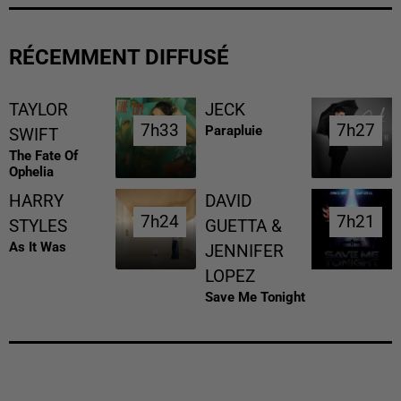
RÉCEMMENT DIFFUSÉ
TAYLOR
JECK
7h33
7h33
7h27
7h27
Parapluie
SWIFT
The Fate Of
Ophelia
HARRY
DAVID
7h24
7h24
7h21
7h21
STYLES
GUETTA &
As It Was
JENNIFER
LOPEZ
Save Me Tonight