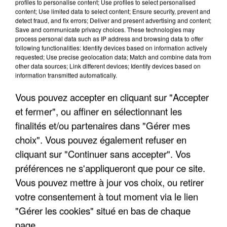
profiles to personalise content; Use profiles to select personalised
content; Use limited data to select content; Ensure security, prevent and
detect fraud, and fix errors; Deliver and present advertising and content;
Save and communicate privacy choices. These technologies may
INCENDIES : L’ÎLE-DE-FRANCE LANCE UN ÉLAN
process personal data such as IP address and browsing data to offer
DE SOLIDARITÉ AVEC LES...
following functionalities: Identify devices based on information actively
requested; Use precise geolocation data; Match and combine data from
other data sources; Link different devices; Identify devices based on
information transmitted automatically.
Vous pouvez accepter en cliquant sur "Accepter
et fermer", ou affiner en sélectionnant les
finalités et/ou partenaires dans "Gérer mes
choix". Vous pouvez également refuser en
cliquant sur "Continuer sans accepter". Vos
préférences ne s'appliqueront que pour ce site.
Vous pouvez mettre à jour vos choix, ou retirer
votre consentement à tout moment via le lien
"Gérer les cookies" situé en bas de chaque
page.
APRÈS TOUTES CES CANICULES, LES REFUGES