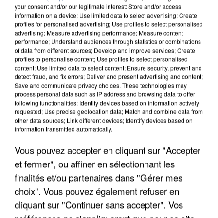
your consent and/or our legitimate interest: Store and/or access
information on a device; Use limited data to select advertising; Create
profiles for personalised advertising; Use profiles to select personalised
advertising; Measure advertising performance; Measure content
performance; Understand audiences through statistics or combinations
of data from different sources; Develop and improve services; Create
profiles to personalise content; Use profiles to select personalised
content; Use limited data to select content; Ensure security, prevent and
detect fraud, and fix errors; Deliver and present advertising and content;
Save and communicate privacy choices. These technologies may
process personal data such as IP address and browsing data to offer
following functionalities: Identify devices based on information actively
requested; Use precise geolocation data; Match and combine data from
other data sources; Link different devices; Identify devices based on
information transmitted automatically.
APRÈS TOUTES CES CANICULES, LES REFUGES
DE FAUNE SAUVAGE SONT...
Vous pouvez accepter en cliquant sur "Accepter
et fermer", ou affiner en sélectionnant les
finalités et/ou partenaires dans "Gérer mes
choix". Vous pouvez également refuser en
cliquant sur "Continuer sans accepter". Vos