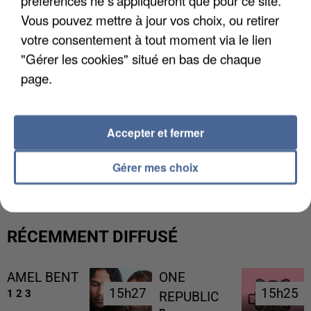
préférences ne s'appliqueront que pour ce site.
Vous pouvez mettre à jour vos choix, ou retirer
votre consentement à tout moment via le lien
"Gérer les cookies" situé en bas de chaque
page.
Accepter et fermer
L’UN DES FONDATEURS SUPPOSÉS DE LA DZ
MAFIA INTERPELLÉ EN ALGÉRIE
Gérer mes choix
RÉCEMMENT DIFFUSÉ
AMEL BENT
ONE
15h27
15h27
15h25
15h25
1 2 3
REPUBLIC