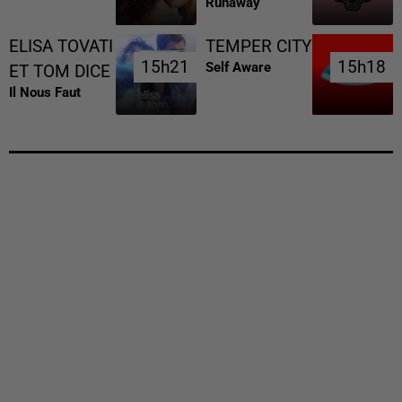
Runaway
ELISA TOVATI
TEMPER CITY
15h21
15h21
15h18
15h18
Self Aware
ET TOM DICE
Il Nous Faut